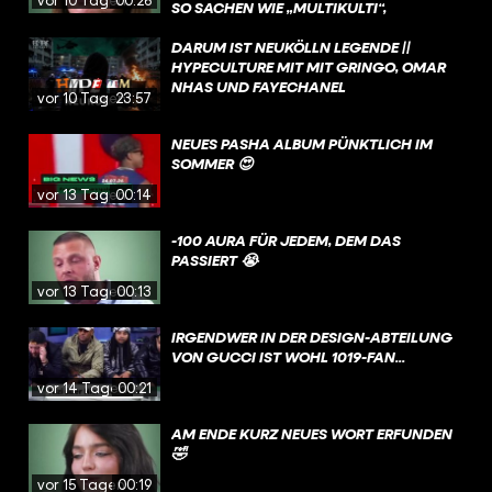
SO SACHEN WIE „MULTIKULTI“,
„PARALLELGESELLSCHAFT“ UND
„KRIMINELLE CLANS“. NEIN, WIR MEINEN
DARUM IST NEUKÖLLN LEGENDE ||
NICHT CASTROP-RAUXEL, SONDERN
HYPECULTURE MIT MIT GRINGO, OMAR
BERLIN NEUKÖLLN. ABER WIE VIEL
NHAS UND FAYECHANEL
vor 10 Tagen
23:57
WAHRES STECKT WIRKLICH IN DIESEN
DOKUS? UND WARUM IST NEUKÖLLN
NEUES PASHA ALBUM PÜNKTLICH IM
IRGENDWIE TROTZDEM DER COOLSTE
SOMMER 😍
STADTTEIL BERLINS?
vor 13 Tagen
00:14
-100 AURA FÜR JEDEM, DEM DAS
PASSIERT 😭
vor 13 Tagen
00:13
IRGENDWER IN DER DESIGN-ABTEILUNG
VON GUCCI IST WOHL 1019-FAN...
vor 14 Tagen
00:21
AM ENDE KURZ NEUES WORT ERFUNDEN
🤣
vor 15 Tagen
00:19