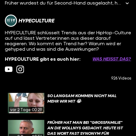
Früher wurdest du für Second-Hand ausgelacht, heute will jeder die Vintage Y2K Pieces. Also ab in den Laden und durch kiloweise altes Zeug wühlen. Wenn du den Geruch da nicht aushältst, musst du halt auf Vinted, Kleinanzeigen & co grinden. Das Problem: Um geile Vintage-Pieces muss man sich halb prügeln und gefühlt ist alles mittlerweile teurer als Neuware. Also: Wieso rennen alle in Second Hand rum? Warum kostet das so viel? Und: Ist Second Hand in Wahrheit ein großer Scam?! In der neuen Folge HYPECULTURE erzählen wir euch, was die 2000er so besonders macht und warum alte Styles immer wieder kommen. Wir reden über die Geschichte von Second Hand-Läden und erklären, was überhaupt Archive Fashion ist. Wo landen deine alten Sachen? Wer verdient daran? Und wo wird man als Konsument so richtig verarscht?
HYPECULTURE
HYPECULTURE schlüsselt Trends aus der HipHop-Culture
auf und lässt Vertreter:innen aus dieser darauf
reagieren. Wo kommt ein Trend her? Warum wird er
gehyped und was sind die Auswirkungen?
HYPECULTURE gibt es auch hier:
WAS HEISST DAS?
926 Videos
SO LANGSAM KOMMEN NICHT MAL
MEHR WIR MIT 😭
vor 2 Tagen
00:29
FRÜHER HAT MAN BEI "GROSSFAMILIE" A
N DIE WOLLNYS GEDACHT. HEUTE IST D
AS WORT FAST SYNONYM FÜR O