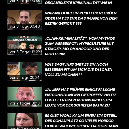
vor 3 Tagen
00:56
RGANISIERTE KRIMINALITÄT WIE IN M
AFIA-FILMEN. DABEI MACHT "
CLANKRIMINALITÄT" NICHT MAL EINEN H
WAR 4BLOCKS EIN PUSH FÜR NEUKÖLN
ALBEN PROZENT DER BERLINER S
ODER HAT ES EHR DAS IMAGE VON DEM
TRAFTATEN AUS.
BEZIRK GEFICKT ???
vor 3 Tagen
00:40
„CLAN-KRIMINALITÄT“: VOM MYTHOS
ZUM WERBESPOT | HYPECULTURE MIT
STAIGER, MO CHAHROUR UND DER
vor 3 Tagen
19:29
RICHTERIN
WAS SAGT IHR? GIBT ES EIN NOCH
BESSEREN FIT UM SICH DIE TASCHEN
VOLL ZU MACHEN??
vor 7 Tagen
00:24
JA, JEFF HAT FRÜHER EINIGE FALSCHE
ENTSCHEIDUNGEN GETROFFEN. HEUTE
LEISTET ER PRÄVENTIONSARBEIT, UM
vor 9 Tagen
01:13
LEUTE VOR DER SCHIEFEN BAHN ZU
BEWAHREN.
ES GIBT WOHL KAUM EINEN STADTTEIL,
DER SCHAUPLATZ SO VIELER HORROR-
DOKUS WAR WIE DIESER. DA HÖRT MAN
vor 10 Tagen
00:26