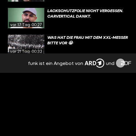
LACKSCHUTZFOLIE NICHT VERGESSEN.
CARVERTICAL DANKT.
vor 17 Tagen
00:27
WAS HAT DIE FRAU MIT DEM XXL-MESSER
BITTE VOR 😭
vor 21 Tagen
00:32
funk ist ein Angebot von
und
USA WIRKLICH ANDERE WELT
vor 23 Tagen
00:44
SEIN SCHUTZENGEL HAT AN DEM TAG
ÜBERSTUNDEN GEMACHT 😇
vor 24 Tagen
00:55
HATTET IHR DIESE WOCHE AUCH MIESEN
POST SPLASH DOWNER
vor einem
Monat
00:11