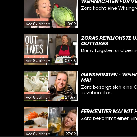
WEIHNACHTEN FÜR VE
Zora kocht eine Wirsing
vor 8 Jahren
13:09
ZORAS PEINLICHSTE U
OUTTAKES
Die witzigsten und pei
vor 8 Jahren
03:46
GÄNSEBRATEN - WEIH
MA!
Zora besorgt sich eine
zuzubereiten.
vor 8 Jahren
24:57
FERMENTIER MA! MIT 
Zora bekommt einen Einb
vor 8 Jahren
27:02