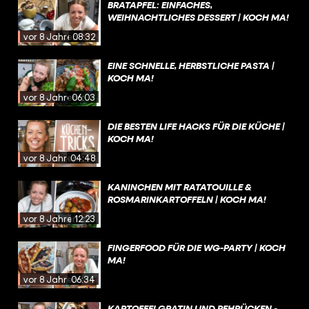
BRATAPFEL: EINFACHES,
WEIHNACHTLICHES DESSERT | KOCH MA!
vor 8 Jahren
08:32
EINE SCHNELLE, HERBSTLICHE PASTA |
KOCH MA!
vor 8 Jahren
06:03
DIE BESTEN LIFE HACKS FÜR DIE KÜCHE |
KOCH MA!
vor 8 Jahren
04:48
KANINCHEN MIT RATATOUILLE &
ROSMARINKARTOFFELN | KOCH MA!
vor 8 Jahren
12:23
FINGERFOOD FÜR DIE WG-PARTY | KOCH
MA!
vor 8 Jahren
06:34
KARTOFFELGRATIN UND REHRÜCKEN -