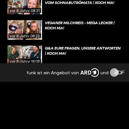
VOM SCHNABUTRÖMATA | KOCH MA!
vor 8 Jahren
08:31
VEGANER MILCHREIS - MEGA LECKER |
KOCH MA!
vor 8 Jahren
08:23
Q&A EURE FRAGEN, UNSERE ANTWORTEN
| KOCH MA!
vor 8 Jahren
18:09
funk ist ein Angebot von
und
KÜRBISBROT SELBER BACKEN - DER
PERFEKTE ALLROUNDER | KOCH MA!
vor 8 Jahren
09:31
SUPERLECKERER APFELSTRUDEL MIT
BIRNEN UND VANILLESOSSE | KOCH MA!
vor 8 Jahren
11:34
KÜRBISSUPPE MAL ANDERS | KOCH MA!