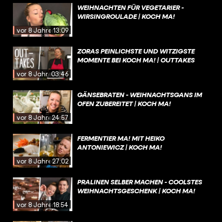
WEIHNACHTEN FÜR VEGETARIER -
WIRSINGROULADE | KOCH MA!
vor 8 Jahren
13:09
ZORAS PEINLICHSTE UND WITZIGSTE
MOMENTE BEI KOCH MA! | OUTTAKES
vor 8 Jahren
03:46
GÄNSEBRATEN - WEIHNACHTSGANS IM
OFEN ZUBEREITET | KOCH MA!
vor 8 Jahren
24:57
FERMENTIER MA! MIT HEIKO
ANTONIEWICZ | KOCH MA!
vor 8 Jahren
27:02
PRALINEN SELBER MACHEN - COOLSTES
WEIHNACHTSGESCHENK | KOCH MA!
vor 8 Jahren
18:54