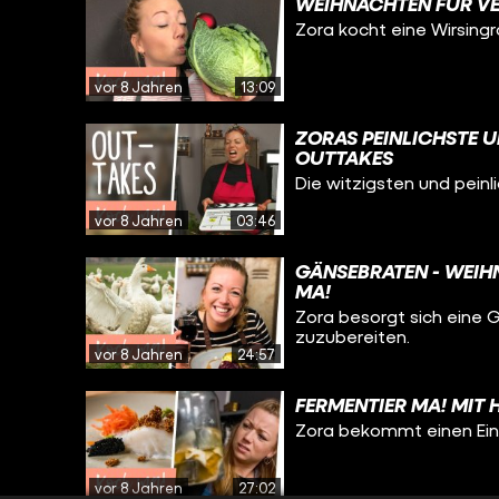
WEIHNACHTEN FÜR VE
Zora kocht eine Wirsing
vor 8 Jahren
13:09
ZORAS PEINLICHSTE U
OUTTAKES
Die witzigsten und pei
vor 8 Jahren
03:46
GÄNSEBRATEN - WEIH
MA!
Zora besorgt sich eine
zuzubereiten.
vor 8 Jahren
24:57
FERMENTIER MA! MIT 
Zora bekommt einen Einb
vor 8 Jahren
27:02