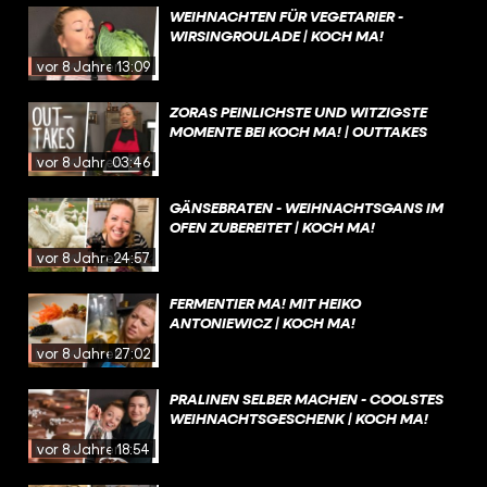
WEIHNACHTEN FÜR VEGETARIER -
WIRSINGROULADE | KOCH MA!
vor 8 Jahren
13:09
ZORAS PEINLICHSTE UND WITZIGSTE
MOMENTE BEI KOCH MA! | OUTTAKES
vor 8 Jahren
03:46
GÄNSEBRATEN - WEIHNACHTSGANS IM
OFEN ZUBEREITET | KOCH MA!
vor 8 Jahren
24:57
FERMENTIER MA! MIT HEIKO
ANTONIEWICZ | KOCH MA!
vor 8 Jahren
27:02
PRALINEN SELBER MACHEN - COOLSTES
WEIHNACHTSGESCHENK | KOCH MA!
vor 8 Jahren
18:54