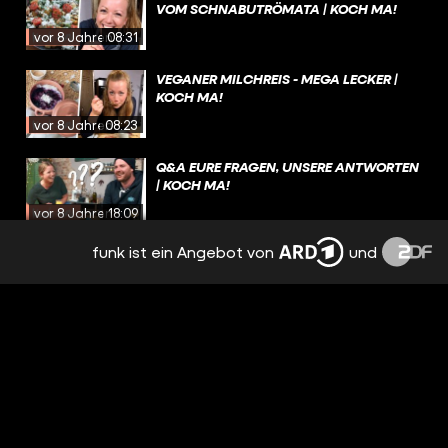
VOM SCHNABUTRÖMATA | KOCH MA!
vor 8 Jahren
08:31
VEGANER MILCHREIS - MEGA LECKER |
KOCH MA!
vor 8 Jahren
08:23
Q&A EURE FRAGEN, UNSERE ANTWORTEN
| KOCH MA!
vor 8 Jahren
18:09
funk ist ein Angebot von
und
KÜRBISBROT SELBER BACKEN - DER
PERFEKTE ALLROUNDER | KOCH MA!
vor 8 Jahren
09:31
SUPERLECKERER APFELSTRUDEL MIT
BIRNEN UND VANILLESOSSE | KOCH MA!
vor 8 Jahren
11:34
KÜRBISSUPPE MAL ANDERS | KOCH MA!