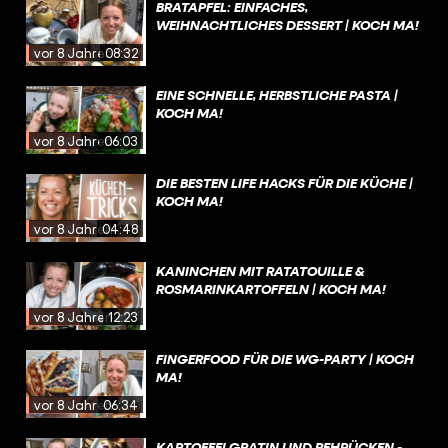
BRATAPFEL: EINFACHES,
WEIHNACHTLICHES DESSERT | KOCH MA!
vor 8 Jahren
08:32
EINE SCHNELLE, HERBSTLICHE PASTA |
KOCH MA!
vor 8 Jahren
06:03
DIE BESTEN LIFE HACKS FÜR DIE KÜCHE |
KOCH MA!
vor 8 Jahren
04:48
KANINCHEN MIT RATATOUILLE &
ROSMARINKARTOFFELN | KOCH MA!
vor 8 Jahren
12:23
FINGERFOOD FÜR DIE WG-PARTY | KOCH
MA!
vor 8 Jahren
06:34
KARTOFFELGRATIN UND REHRÜCKEN -