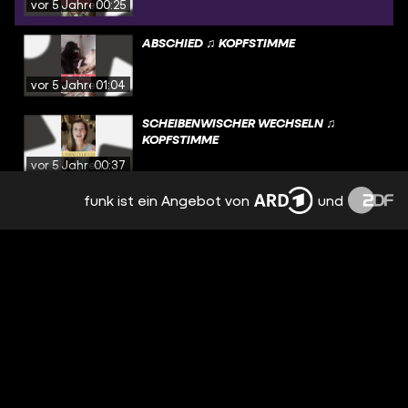
vor 5 Jahren
00:25
ABSCHIED ♫ KOPFSTIMME
vor 5 Jahren
01:04
SCHEIBENWISCHER WECHSELN ♫
KOPFSTIMME
vor 5 Jahren
00:37
funk ist ein Angebot von
und
ENTSCHEIDUNGEN TREFFEN ♫
KOPFSTIMME
vor 5 Jahren
00:20
ENTSCHULDIGUNG ICH HABE MICH
VERLIEBT ♫ KOPFSTIMME
vor 5 Jahren
00:26
SELBSTLIEBE ♫ KOPFSTIMME UND
FRAEULEINEMAMA
vor 6 Jahren
01:07