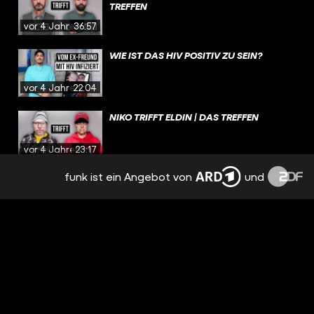
TREFFEN
vor 4 Jahren
36:57
WIE IST DAS HIV POSITIV ZU SEIN?
vor 4 Jahren
22:04
NIKO TRIFFT ELDIN | DAS TREFFEN
vor 4 Jahren
23:17
funk ist ein Angebot von
und
WIE IST DAS ABZUTREIBEN?
vor 4 Jahren
22:25
EX-NAZI TRIFFT JÜDIN | DAS TREFFEN
vor 4 Jahren
35:03
WIE IST DAS MINENTAUCHER ZU SEIN?