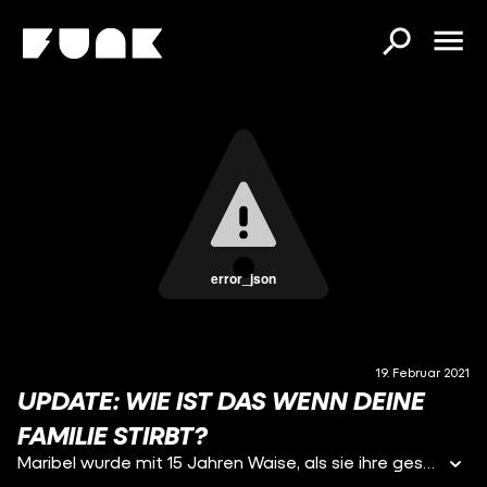
error_json
19. Februar 2021
UPDATE: WIE IST DAS WENN DEINE
FAMILIE STIRBT?
Maribel wurde mit 15 Jahren Waise, als sie ihre gesamte Familie bei einem schrecklichen Autounfall verloren hat. Sie erzählt mir davon, wie sie es geschafft hat damit umzugehen, wie das alles ihr Leben beeinflusst hat und wie sie 2020 bei Germany’s Next Topmodel den 8. Platz geholt hat.