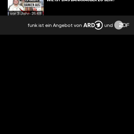
vor 3 Jahren
25:48
funk ist ein Angebot von
und
LIEBESBETRÜGER TRIFFT OPFER | DAS
TREFFEN
vor 3 Jahren
22:14
WIE IST DAS EINEN SUGAR DADDY ZU
HABEN?
vor 4 Jahren
23:14
UPDATE: SPIELSÜCHTIGER TRIFFT
CASINOBESITZER | DAS TREFFEN
vor 4 Jahren
29:28
WIE IST DAS FREIER ZU SEIN?
vor 4 Jahren
18:30
MÖRDER TRIFFT ANGEHÖRIGEN | DAS