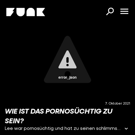
error_json
7. Oktober 2021
WIE IST DAS PORNOSÜCHTIG ZU
SEIN?
Lee war pornosüchtig und hat zu seinen schlimmsten Zeiten 8 mal am Tag zu Pornografie masturbiert. Er saß teilweise 5-6 Stunden am Tag am Computer und sah sich die Filme an, bis er irgendwann erkannte, dass er hat ein Problem hat. Wie es so weit kommen konnte und wie seine ganze Geschichte aussieht, hat er mir bei unserem Treffen erzählt.