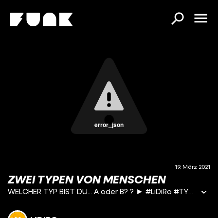
error_json
19. März 2021
ZWEI TYPEN VON MENSCHEN
WELCHER TYP BIST DU... A oder B? ? ► #LiDiRo #TYPENvonMENSCHEN MICH KOSTENLOS ABONNIEREN ► https://goo.gl/0PP46n ► SNAPCHAT: LiDiRode ► Musical.ly: @LinaRode ► Instagram: http://www.instagram.com/lidirode