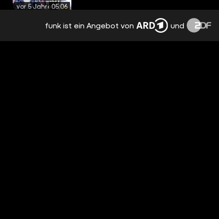
vor 5 Jahren
05:06
funk ist ein Angebot von
und
DUMME GEDANKEN EINER MÜCKE
vor 5 Jahren
03:44
DINGE, DIE EINFACH NUR NICE SIND -
TRUESTORYBRO
vor 5 Jahren
04:53
DUMME GEDANKEN VOR DEM ERSTEN
DATE
vor 5 Jahren
04:01
WENN DU ALLEINE ZU HAUSE BIST 2 -
1.000.000 ABOS
vor 5 Jahren
05:07
DINGE, DIE JEDER MACHT, ABER NICHT
ZUGEBEN WILL. 4