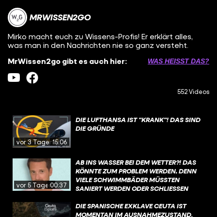
MRWISSEN2GO
Mirko macht euch zu Wissens-Profis! Er erklärt alles,
was man in den Nachrichten nie so ganz versteht.
MrWissen2go gibt es auch hier:
WAS HEISST DAS?
552 Videos
DIE LUFTHANSA IST "KRANK"! DAS SIND
DIE GRÜNDE
vor 3 Tagen
15:06
AB INS WASSER BEI DEM WETTER?! DAS
KÖNNTE ZUM PROBLEM WERDEN, DENN
VIELE SCHWIMMBÄDER MÜSSTEN
vor 5 Tagen
00:37
SANIERT WERDEN ODER SCHLIESSEN S
OGAR KOMPLETT. WAS IST DA LOS?
DIE SPANISCHE EXKLAVE CEUTA IST
MOMENTAN IM AUSNAHMEZUSTAND.