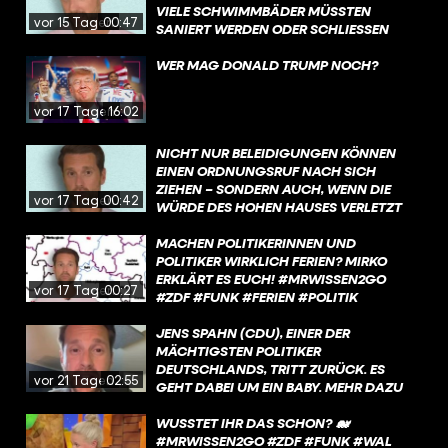
KURZEN KOMMENTAR ZUR SITUATION.
VIELE SCHWIMMBÄDER MÜSSTEN
vor 15 Tagen
00:47
SANIERT WERDEN ODER SCHLIESSEN S
OGAR KOMPLETT. WAS IST DA LOS?
WER MAG DONALD TRUMP NOCH?
vor 17 Tagen
16:02
NICHT NUR BELEIDIGUNGEN KÖNNEN
EINEN ORDNUNGSRUF NACH SICH
ZIEHEN – SONDERN AUCH, WENN DIE
vor 17 Tagen
00:42
WÜRDE DES HOHEN HAUSES VERLETZT
WIRD.
MACHEN POLITIKERINNEN UND
POLITIKER WIRKLICH FERIEN? MIRKO
ERKLÄRT ES EUCH! #MRWISSEN2GO
vor 17 Tagen
00:27
#ZDF #FUNK #FERIEN #POLITIK
JENS SPAHN (CDU), EINER DER
MÄCHTIGSTEN POLITIKER
DEUTSCHLANDS, TRITT ZURÜCK. ES
vor 21 Tagen
02:55
GEHT DABEI UM EIN BABY. MEHR DAZU
ERFAHRT IHR IN DIESEM VIDEO.
WUSSTET IHR DAS SCHON? 🐋
#MRWISSEN2GO #ZDF #FUNK #WAL