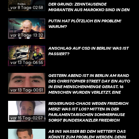
DER GRUND: ZEHNTAUSENDE
vor 8 Tagen
02:58
MIGRANTEN AUS MAROKKO SIND IN DEN
VERGANGENEN TAGEN IRREGULÄR IN DIE
STADT GELANGT. MEHR ZU DEN
PUTIN HAT PLÖTZLICH EIN PROBLEM!
HINTERGRÜNDEN ERFAHRT IHR IN DIESEM
WARUM?
VIDEO.
vor 9 Tagen
13:32
ANSCHLAG AUF CSD IN BERLIN! WAS IST
PASSIERT?
vor 13 Tagen
06:55
GESTERN ABEND IST IN BERLIN AM RAND
DES CHRISTOPHER STREET DAY EIN AUTO
IN EINE MENSCHENMENGE GERAST, 16
vor 13 Tagen
00:51
MENSCHEN WURDEN VERLETZT, EINE
FRAU GETÖTET. MEHR ZU DEN
HINTERGRÜNDEN ERFAHRT IHR IN DIESEM
REGIERUNGS-CHAOS WEGEN FRIEDRICH
VIDEO.
MERZ! WAS IST LOS? MITTEN IN DER
PARLAMENTARISCHEN SOMMERPAUSE
vor 15 Tagen
02:57
SORGT BUNDESKANZLER FRIEDRICH
MERZ FÜR CHAOS IN DER
BUNDESREGIERUNG. MEHR DAZU
AB INS WASSER BEI DEM WETTER?! DAS
ERFAHRT IHR IN DIESEM VIDEO, MIT EINEM
KÖNNTE ZUM PROBLEM WERDEN, DENN