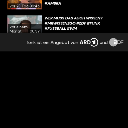
#AMBRA
vor 23 Tagen
00:46
WER MUSS DAS AUCH WISSEN?
#MRWISSEN2GO #ZDF #FUNK
vor einem
#FUSSBALL #WM
Monat
00:39
funk ist ein Angebot von
und
FUSSBALL ALS STRESSFAKTOR? WIE S
IEHT ES BEI EUCH AUS? #MRWISSEN2GO #
vor einem
ZDF #FUNK #FUSSBALL #WM2026
Monat
00:43
WAS SAGT IHR ZUM THEMA?
#MRWISSEN2GO #ZDF #FUNK #POLITIK
vor einem
Monat
00:33
WUT GEGEN TRUMP-FAMILIE! DAS IST
LOS IN ALBANIEN
vor einem
Monat
15:03
EINE EIGENE PARTEI? WÄRE DAS WAS FÜR
EUCH? 🤔 #MRWISSEN2GO #POLITIK
vor einem