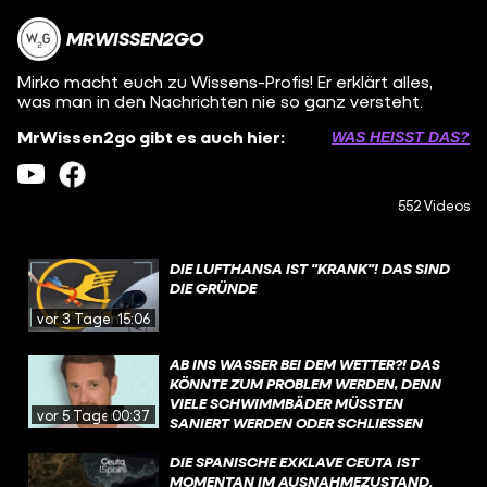
MRWISSEN2GO
Mirko macht euch zu Wissens-Profis! Er erklärt alles,
was man in den Nachrichten nie so ganz versteht.
MrWissen2go gibt es auch hier:
WAS HEISST DAS?
552 Videos
DIE LUFTHANSA IST "KRANK"! DAS SIND
DIE GRÜNDE
vor 3 Tagen
15:06
AB INS WASSER BEI DEM WETTER?! DAS
KÖNNTE ZUM PROBLEM WERDEN, DENN
VIELE SCHWIMMBÄDER MÜSSTEN
vor 5 Tagen
00:37
SANIERT WERDEN ODER SCHLIESSEN S
OGAR KOMPLETT. WAS IST DA LOS?
DIE SPANISCHE EXKLAVE CEUTA IST
MOMENTAN IM AUSNAHMEZUSTAND.