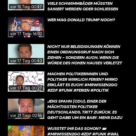
KURZEN KOMMENTAR ZUR SITUATION.
VIELE SCHWIMMBÄDER MÜSSTEN
vor 15 Tagen
00:47
SANIERT WERDEN ODER SCHLIESSEN S
OGAR KOMPLETT. WAS IST DA LOS?
WER MAG DONALD TRUMP NOCH?
vor 17 Tagen
16:02
NICHT NUR BELEIDIGUNGEN KÖNNEN
EINEN ORDNUNGSRUF NACH SICH
ZIEHEN – SONDERN AUCH, WENN DIE
vor 17 Tagen
00:42
WÜRDE DES HOHEN HAUSES VERLETZT
WIRD.
MACHEN POLITIKERINNEN UND
POLITIKER WIRKLICH FERIEN? MIRKO
ERKLÄRT ES EUCH! #MRWISSEN2GO
vor 17 Tagen
00:27
#ZDF #FUNK #FERIEN #POLITIK
JENS SPAHN (CDU), EINER DER
MÄCHTIGSTEN POLITIKER
DEUTSCHLANDS, TRITT ZURÜCK. ES
vor 21 Tagen
02:55
GEHT DABEI UM EIN BABY. MEHR DAZU
ERFAHRT IHR IN DIESEM VIDEO.
WUSSTET IHR DAS SCHON? 🐋
#MRWISSEN2GO #ZDF #FUNK #WAL