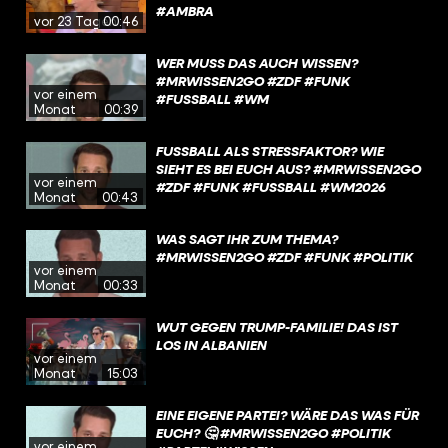
#AMBRA
vor 23 Tagen
00:46
WER MUSS DAS AUCH WISSEN?
#MRWISSEN2GO #ZDF #FUNK
vor einem
#FUSSBALL #WM
Monat
00:39
FUSSBALL ALS STRESSFAKTOR? WIE S
IEHT ES BEI EUCH AUS? #MRWISSEN2GO #
vor einem
ZDF #FUNK #FUSSBALL #WM2026
Monat
00:43
WAS SAGT IHR ZUM THEMA?
#MRWISSEN2GO #ZDF #FUNK #POLITIK
vor einem
Monat
00:33
WUT GEGEN TRUMP-FAMILIE! DAS IST
LOS IN ALBANIEN
vor einem
Monat
15:03
EINE EIGENE PARTEI? WÄRE DAS WAS FÜR
EUCH? 🤔 #MRWISSEN2GO #POLITIK
vor einem