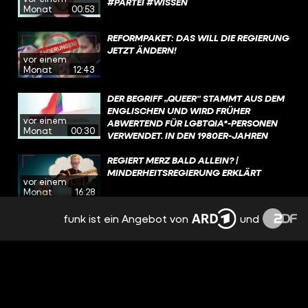
#PARTEI #WISSEN
Monat
00:53
REFORMPAKET: DAS WILL DIE REGIERUNG
JETZT ÄNDERN!
vor einem
Monat
12:43
DER BEGRIFF „QUEER“ STAMMT AUS DEM
ENGLISCHEN UND WIRD FRÜHER
vor einem
ABWERTEND FÜR LGBTQIA*-PERSONEN
Monat
00:30
VERWENDET. IN DEN 1980ER-JAHREN
EROBERT SICH DIE COMMUNITY DEN
BEGRIFF ZURÜCK. HEUTE IST „QUEER“ FÜR
REGIERT MERZ BALD ALLEIN? |
VIELE EIN SAMMELBEGRIFF FÜR
MINDERHEITSREGIERUNG ERKLÄRT
vor einem
MENSCHEN, DIE NICHT HETEROSEXUELL
Monat
16:28
SIND ODER SICH NICHT MIT DEM BEI DER
GEBURT ZUGEWIESENEN GESCHLECHT
funk ist ein Angebot von
und
DAS PROBLEM MIT DER RENTE - EINFACH
IDENTIFIZIEREN.
ERKLÄRT
vor 2 Monaten
15:55
IRAN-KRIEG VORBEI? UND WER HAT
„GEWONNEN”?