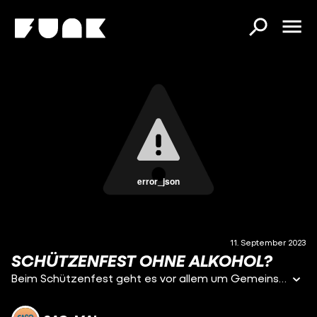
error_json
11. September 2023
SCHÜTZENFEST OHNE ALKOHOL?
Beim Schützenfest geht es vor allem um Gemeinschaft, Tradition und Spaß. Was aber auch nicht fehlen sollte, ist reichlich Alkohol. Aber würden die Besucher auch hingehen, wenn es diesen dort nicht gäbe?