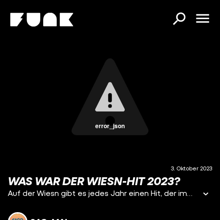
error_json
3. Oktober 2023
WAS WAR DER WIESN-HIT 2023?
Auf der Wiesn gibt es jedes Jahr einen Hit, der immer und immer wieder gespielt wird. Mirjam ist auf dem Oktoberfest unterwegs und will herausfinden, welcher Song dieses Jahr der beliebteste war.