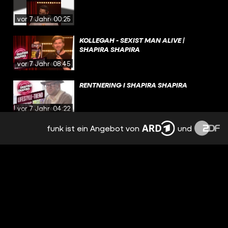
vor 7 Jahren
00:25
KOLLEGAH - SEXIST MAN ALIVE |
SHAPIRA SHAPIRA
vor 7 Jahren
08:45
RENTNERING I SHAPIRA SHAPIRA
vor 7 Jahren
04:22
funk ist ein Angebot von
und
SHAHAK SHAPIRA | HUMMUSSEXUAL
vor 7 Jahren
03:11
DIE TWITTER PROZESSE MIT SIBYLLE BERG
| SHAPIRA SHAPIRA
vor 7 Jahren
03:47
HEMMUNGSLOSER NAHVERKEHR I