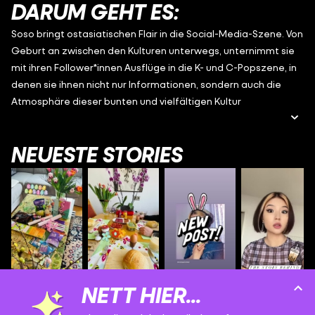
DARUM GEHT ES:
Soso bringt ostasiatischen Flair in die Social-Media-Szene. Von
Geburt an zwischen den Kulturen unterwegs, unternimmt sie
mit ihren Follower*innen Ausflüge in die K- und C-Popszene, in
denen sie ihnen nicht nur Informationen, sondern auch die
Atmosphäre dieser bunten und vielfältigen Kultur
transportiert. Edits, coole Lifestyle-Tipps und Realtalk-Posts
vermitteln ein weltoffenes Lebensgefühl und einen
NEUESTE STORIES
wertschätzenden Blick auf andere Kulturen, ganz so, wie es
ihrer eigenen Lebensgeschichte entspricht.
NETT HIER...