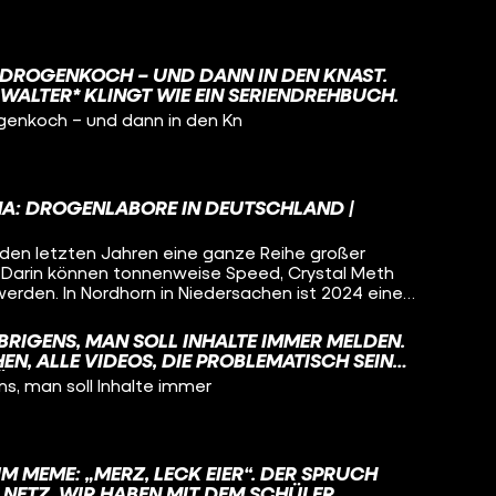
DROGENKOCH – UND DANN IN DEN KNAST.
WALTER* KLINGT WIE EIN SERIENDREHBUCH.
enkoch – und dann in den Kn
MA: DROGENLABORE IN DEUTSCHLAND |
 den letzten Jahren eine ganze Reihe großer
 Darin können tonnenweise Speed, Crystal Meth
erden. In Nordhorn in Niedersachen ist 2024 eines
n Amphetamin-Labore Deutschlands abgebrannt.
ian Heidelberger und STRG_F-Reporterin Zita
BRIGENS, MAN SOLL INHALTE IMMER MELDEN.
das angeschaut, einen ehemaligen MDMA-Koch
N, ALLE VIDEOS, DIE PROBLEMATISCH SEIN
er nach dem Export von deutschen Drogen befragt:
FEN, WENN SIE KENNTNIS DAVON HABEN UND
ns, man soll Inhalte immer
mer mehr in Deutschland produziert? Wo gehen
HALTE FILTERN, DIE GEGEN DIE RICHTLINIEN
die in den Laboren hergestellt werden?
 MEME: „MERZ, LECK EIER“. DER SPRUCH
NETZ. WIR HABEN MIT DEM SCHÜLER