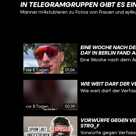
IN TELEGRAMGRUPPEN GIBT ES E
Männer m4stub!eren zu Fotos von Frauen und ej4ku
EINE WOCHE NACH DE
DAY IN BERLIN FAND 
WIR WAREN VOR ORT 
Eine Woche nach dem An
EUCH?
vor 5 Tagen
01:04
WIE WEIT DARF DER 
Wie weit darf der Verfa
vor 8 Tagen
00:39
VORWÜRFE GEGEN VER
STRG_F
Vorwürfe gegen Verfass