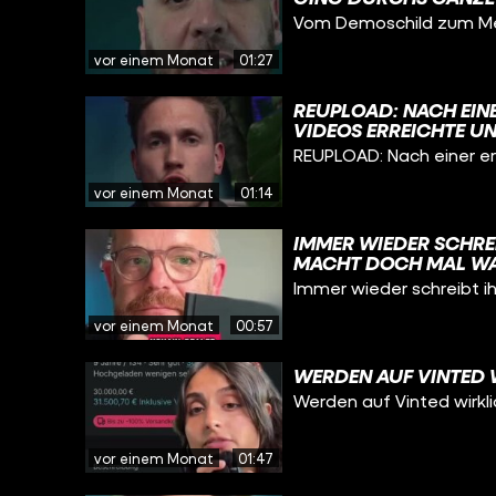
GESPROCHEN, DER D
Vom Demoschild zum Meme
GEFRAGT: WARUM?
vor einem Monat
01:27
REUPLOAD: NACH EIN
VIDEOS ERREICHTE UN
ALLGEMEINEN GEFAHR
REUPLOAD: Nach einer er
HABEN WIR EINIGE NA
UNFÄLLE GESCHILDER
vor einem Monat
01:14
IMMER WIEDER SCHRE
MACHT DOCH MAL WA
Immer wieder schreibt i
vor einem Monat
00:57
WERDEN AUF VINTED 
Werden auf Vinted wirkli
vor einem Monat
01:47