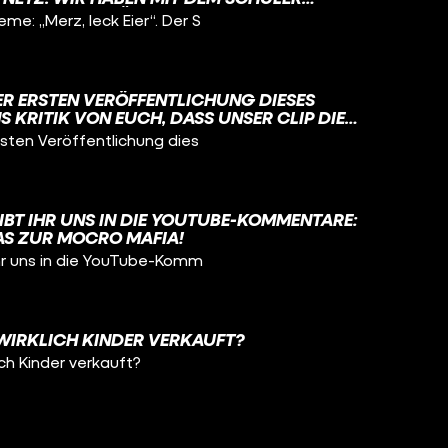
EN SPRUCH BERÜHMT GEMACHT HAT UND
: „Merz, leck Eier“. Der S
ER ERSTEN VERÖFFENTLICHUNG DIESES
S KRITIK VON EUCH, DASS UNSER CLIP DIE
EN DES KIPPELNS VERHARMLOST. DAZU
sten Veröffentlichung dies
CHRICHTEN BEKOMMEN, IN DENEN IHR EIGENE
T HABT.
IBT IHR UNS IN DIE YOUTUBE-KOMMENTARE:
S ZUR MOCRO MAFIA!
hr uns in die YouTube-Komm
WIRKLICH KINDER VERKAUFT?
ch Kinder verkauft?