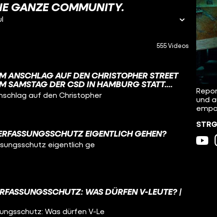
INE GANZE COMMUNITY.
l
555 Videos
M ANSCHLAG AUF DEN CHRISTOPHER STREET
AM SAMSTAG DER CSD IN HAMBURG STATT.
Repor
UND HABEN EUCH GEFRAGT: WIE GEHT ES
schlag auf den Christopher
und a
empat
STRG_
VERFASSUNGSSCHUTZ EIGENTLICH GEHEN?
ssungsschutz eigentlich ge
FASSUNGSSCHUTZ: WAS DÜRFEN V-LEUTE? |
ungsschutz: Was dürfen V-Le