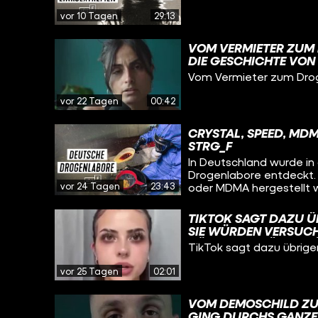
vor 10 Tagen
29:13
VOM VERMIETER ZUM 
DIE GESCHICHTE VON 
Vom Vermieter zum Drog
vor 22 Tagen
00:42
CRYSTAL, SPEED, MD
STRG_F
In Deutschland wurde in
Drogenlabore entdeckt.
vor 24 Tagen
23:43
oder MDMA hergestellt w
der größten entdeckte
STRG_F-Reporter Sebast
TIKTOK SAGT DAZU Ü
Zengerling haben sich 
SIE WÜRDEN VERSUCHE
gesprochen und Ermittl
KÖNNTEN ZU ÜBERPRÜ
TikTok sagt dazu übrige
Warum wird offenbar im
AUCH SELBST AKTIV IN
die ganzen Drogen hin, 
VERSTOSSEN.
vor 25 Tagen
02:01
VOM DEMOSCHILD ZUM
GING DURCHS GANZE 