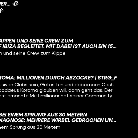
ER… 🥀
🥀
APPEN UND SEINE CREW ZUM
IBIZA BEGLEITET. MIT DABEI IST AUCH EIN 15-
CHLAPPEN INSPIRIEREND FINDET. WIE GEHT JAN
n und seine Crew zum Klippe
NER VERANTWORTUNG ALS CREATOR UM?
OMA: MILLIONEN DURCH ABZOCKE? | STRG_F
lusiven Clubs sein, Gutes tun und dabei noch Cash
aeus Koroma glauben will, dann geht das. Der
st ernannte Multimillionär hat seiner Community
it dem Broke2Boss-Club. Damit hat er nach
 10 Millionen Euro von seiner Community
er hätte es gedacht – das Geld ist weg, das
BEI EINEM SPRUNG AUS 30 METERN
r fragen uns: Wieso funktioniert sowas noch immer?
DIAGNOSE: MEHRERE WIRBEL GEBROCHEN UND
ailouli von STRG_F gehen der Frage nach, wie
UNGE. TROTZDEM WILL ER WIEDER AUS 30
einem Sprung aus 30 Metern
 Community überzeugt hat, mutmaßlich Millionen
lub zu bezahlen. Sie checken seine internen