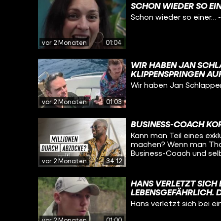
SCHON WIEDER SO EIN
Schon wieder so einer… 
vor 2 Monaten
01:04
WIR HABEN JAN SCHL
KLIPPENSPRINGEN AUF 
JÄHRIGER, DER DIE S
Wir haben Jan Schlappe
SCHLAPPEN MIT SEI
vor 2 Monaten
01:03
BUSINESS-COACH KOR
Kann man Teil eines exk
machen? Wenn man Thadd
Business-Coach und selb
vor 2 Monaten
34:12
genau das angeboten. M
eigener Angabe mehr als
eingesammelt. Doch – w
HANS VERLETZT SICH 
Projekt ist geplatzt. Wi
LEBENSGEFÄHRLICH. 
Lorenz Jeric und Nadia K
SCHWER VERLETZTE L
Hans verletzt sich bei 
Thaddaeus Koroma seine
METERN SPRINGEN.
zu für den Broke2Boss C
vor 2 Monaten
01:00