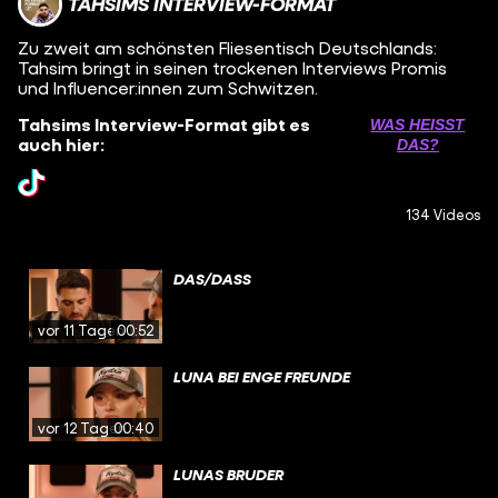
TAHSIMS INTERVIEW-FORMAT
Zu zweit am schönsten Fliesentisch Deutschlands:
Tahsim bringt in seinen trockenen Interviews Promis
und Influencer:innen zum Schwitzen.
Tahsims Interview-Format gibt es
WAS HEISST D
auch hier:
AS?
134 Videos
DAS/DASS
vor 11 Tagen
00:52
LUNA BEI ENGE FREUNDE
vor 12 Tagen
00:40
LUNAS BRUDER