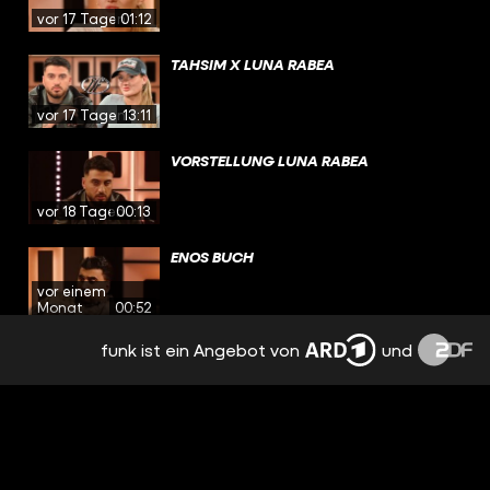
vor 17 Tagen
01:12
TAHSIM X LUNA RABEA
vor 17 Tagen
13:11
VORSTELLUNG LUNA RABEA
vor 18 Tagen
00:13
ENOS BUCH
vor einem
Monat
00:52
funk ist ein Angebot von
und
ENO AUF LINKEDIN
vor einem
Monat
00:28
ENO TANZT
vor einem