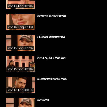
vor 13 Tagen
01:04
BESTES GESCHENK
vor 14 Tagen
01:03
LUNAS WIKIPEDIA
vor 15 Tagen
01:24
DILAN, PA UND KC
vor 16 Tagen
01:04
KINDERERZIEHUNG
vor 17 Tagen
00:55
INLINER