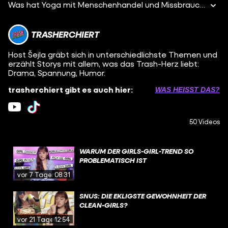
Was hat Yoga mit Menschenhandel und Missbrauch zu tun? In dieser Folge von Trasherchiert taucht Šejla in die erschreckenden Abgründe der Yoga-Welt ein. Die Deutsche Akademie für traditionelles Yoga und der internationale Dachverband ATMAN stehen im Mittelpunkt einer düsteren Geschichte, die von dubiosen Praktiken bis hin zu sexueller Ausbeutung reicht. Hier erfährst du, wie junge Menschen in vermeintlich harmlose Yoga-Stunden geraten und sich plötzlich in einem gefährlichen Menschenfänger-Netz wiederfinden. Der Film basiert auf den Recherchen zum Buch und Seelenfänger-Podcast "Toxic Tantra" von Christiane Hawranek und Katja Paysen-Petersen.
TRASHERCHIERT
Host Šejla gräbt sich in unterschiedlichste Themen und
erzählt Storys mit allem, was das Trash-Herz liebt:
Drama, Spannung, Humor.
trasherchiert gibt es auch hier:
WAS HEISST DAS?
50 Videos
WARUM DER GIRLS-GIRL-TREND SO
PROBLEMATISCH IST
vor 7 Tagen
08:31
SNUS: DIE EKLIGSTE GEWOHNHEIT DER
CLEAN-GIRLS?
vor 21 Tagen
12:54