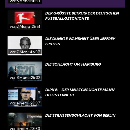
vor 6 Monaten
24:33
DER GRÖSSTE BETRUG DER DEUTSCHEN F
USSBALLGESCHICHTE
vor 7 Monaten
26:51
DIE DUNKLE WAHRHEIT ÜBER JEFFREY
EPSTEIN
vor 7 Monaten
46:37
DIE SCHLACHT UM HAMBURG
vor 8 Monaten
25:32
DIRK B. - DER MEISTGESUCHTE MANN
DES INTERNETS
vor einem Jahr
23:37
DIE STRASSENSCHLACHT VON BERLIN
vor einem Jahr
23:33