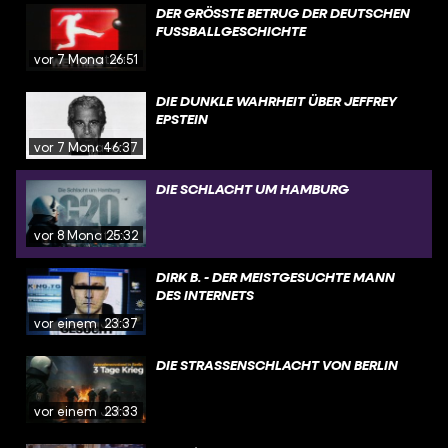
DER GRÖSSTE BETRUG DER DEUTSCHEN F
USSBALLGESCHICHTE
vor 7 Monaten
26:51
DIE DUNKLE WAHRHEIT ÜBER JEFFREY
EPSTEIN
vor 7 Monaten
46:37
DIE SCHLACHT UM HAMBURG
vor 8 Monaten
25:32
DIRK B. - DER MEISTGESUCHTE MANN
DES INTERNETS
vor einem Jahr
23:37
DIE STRASSENSCHLACHT VON BERLIN
vor einem Jahr
23:33