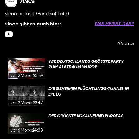
VINCE
vince erzählt Geschichte(n).
vince gibt es auch hier:
WAS HEISST DAS?
9 Videos
WIE DEUTSCHLANDS GRÖSSTE PARTY Z
UM ALBTRAUM WURDE
vor 2 Monaten
23:59
DIE GEHEIMEN FLÜCHTLINGS-TUNNEL IN
DIE EU
vor 2 Monaten
22:47
DER GRÖSSTE KOKAINFUND EUROPAS
vor 6 Monaten
24:33