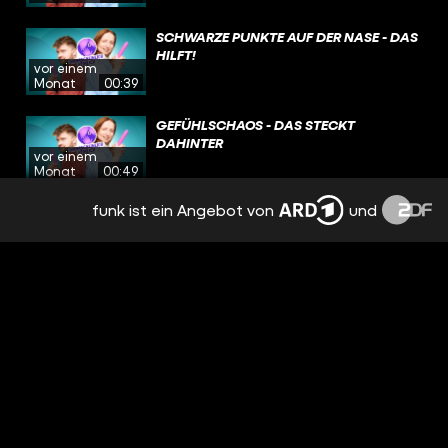
SCHWARZE PUNKTE AUF DER NASE - DAS
HILFT!
vor einem
Monat
00:39
GEFÜHLSCHAOS - DAS STECKT
DAHINTER
vor einem
Monat
00:49
funk ist ein Angebot von
und
VULVARASUR - DIE BESTEN POSEN
vor einem
Monat
00:32
SO FINDEST DU IHRE PERLE!
vor einem
Monat
00:39
DESHALB RIECHT DEINE VV!
vor einem
Monat
00:45