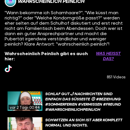
WAHRSCHEINLICH PEINLICH
"Wann bekomme ich Schamhaare?", "Wie küsst man
richtig?" oder "Welche Kondomgröße passt?" werden
eher selten auf dem Schulhof diskutiert und erst recht
nicht am Familientisch beim Abendessen. Doch wer ist
dann ein guter Ansprechpartner und macht die
Pubertät irgendwie verständlicher und weniger
peinlich? Klare Antwort: "wahrscheinlich peinlich"!
Wahrscheinlich Peinlich gibt es auch
WAS HEISST D
hier:
AS?
851 Videos
SCHLAF GUT🌙 NACHRICHTEN SIND
EINFACH DAS SÜSSESTE 😍 #BEZIEHUNG #
SOMMERFERIEN #VERMISSEN #FREUND #
vor 2 Tagen
00:44
WAHRSCHEINLICHPEINLICH
SCHWITZEN AN SICH IST ABER KOMPLETT
NORMAL UND NICHTS,