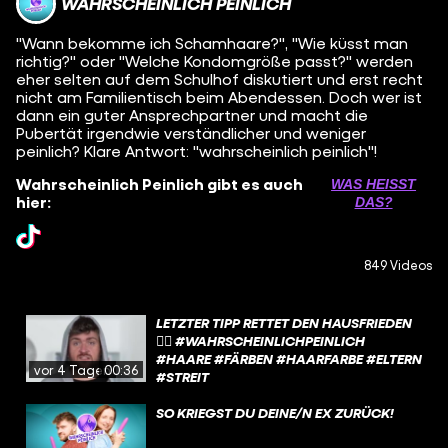
WAHRSCHEINLICH PEINLICH
"Wann bekomme ich Schamhaare?", "Wie küsst man
richtig?" oder "Welche Kondomgröße passt?" werden
eher selten auf dem Schulhof diskutiert und erst recht
nicht am Familientisch beim Abendessen. Doch wer ist
dann ein guter Ansprechpartner und macht die
Pubertät irgendwie verständlicher und weniger
peinlich? Klare Antwort: "wahrscheinlich peinlich"!
Wahrscheinlich Peinlich gibt es auch
WAS HEISST D
hier:
AS?
849 Videos
LETZTER TIPP RETTET DEN HAUSFRIEDEN
🙂‍↕️ #WAHRSCHEINLICHPEINLICH
#HAARE #FÄRBEN #HAARFARBE #ELTERN
vor 4 Tagen
00:36
#STREIT
SO KRIEGST DU DEINE/N EX ZURÜCK!