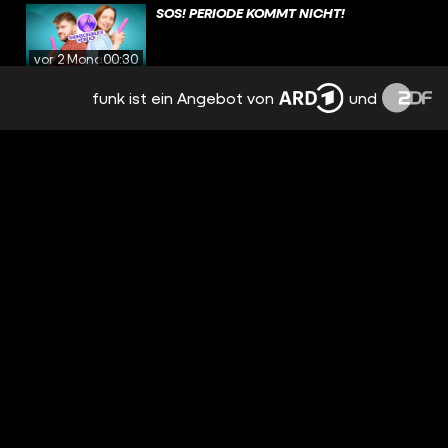
SOS! PERIODE KOMMT NICHT!
vor 2 Monaten
00:30
funk ist ein Angebot von
und
DAS HILFT GEGEN PICKEL AUF DEN
ARMEN!
vor 2 Monaten
00:41
HOW TO - FREUNDSCHAFT BEENDEN
vor 2 Monaten
00:41
HODENKREBS-CHECK - SO GEHTS
RICHTIG!
vor 3 Monaten
00:36
TAMPONKAUF - SO GEHTS RICHTIG!
vor 3 Monaten
00:41