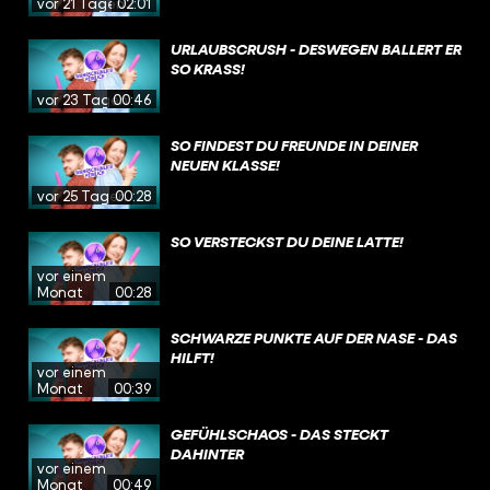
vor 21 Tagen
02:01
URLAUBSCRUSH - DESWEGEN BALLERT ER
SO KRASS!
vor 23 Tagen
00:46
SO FINDEST DU FREUNDE IN DEINER
NEUEN KLASSE!
vor 25 Tagen
00:28
SO VERSTECKST DU DEINE LATTE!
vor einem
Monat
00:28
SCHWARZE PUNKTE AUF DER NASE - DAS
HILFT!
vor einem
Monat
00:39
GEFÜHLSCHAOS - DAS STECKT
DAHINTER
vor einem
Monat
00:49