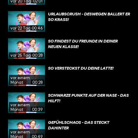
vor 20 Tagen
02:01
URLAUBSCRUSH - DESWEGEN BALLERT ER
SO KRASS!
vor 22 Tagen
00:46
SO FINDEST DU FREUNDE IN DEINER
NEUEN KLASSE!
vor 25 Tagen
00:28
SO VERSTECKST DU DEINE LATTE!
vor einem
Monat
00:28
SCHWARZE PUNKTE AUF DER NASE - DAS
HILFT!
vor einem
Monat
00:39
GEFÜHLSCHAOS - DAS STECKT
DAHINTER
vor einem
Monat
00:49