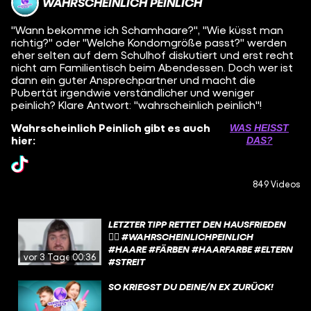
WAHRSCHEINLICH PEINLICH
"Wann bekomme ich Schamhaare?", "Wie küsst man
richtig?" oder "Welche Kondomgröße passt?" werden
eher selten auf dem Schulhof diskutiert und erst recht
nicht am Familientisch beim Abendessen. Doch wer ist
dann ein guter Ansprechpartner und macht die
Pubertät irgendwie verständlicher und weniger
peinlich? Klare Antwort: "wahrscheinlich peinlich"!
Wahrscheinlich Peinlich gibt es auch
WAS HEISST D
hier:
AS?
849 Videos
LETZTER TIPP RETTET DEN HAUSFRIEDEN
🙂‍↕️ #WAHRSCHEINLICHPEINLICH
#HAARE #FÄRBEN #HAARFARBE #ELTERN
vor 3 Tagen
00:36
#STREIT
SO KRIEGST DU DEINE/N EX ZURÜCK!