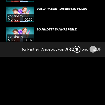
VULVARASUR - DIE BESTEN POSEN
vor einem
Monat
00:32
SO FINDEST DU IHRE PERLE!
vor einem
Monat
00:39
funk ist ein Angebot von
und
DESHALB RIECHT DEINE VV!
vor einem
Monat
00:45
DAS HILFT GEGEN SONNENALLERGIE!
vor einem
Monat
00:43
POV: NEU IN DER KLASSE - UND DEIN
GEHIRN SCHIEBT FILM
vor einem
Monat
00:49