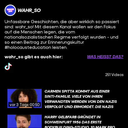
WAHR_SO
Unfassbare Geschichten, die aber wirklich so passiert
sind: wahr_so! Mit diesem Kanal wollen wir den Fokus
auf die Menschen legen, die vom
nationalsozialistischen Regime verfolgt wurden - und
so einen Beitrag zur Erinnerungskultur
#holocausteducation leisten.
wahr_so gibt es auch hier:
WAS HEISST DAS?
251 Videos
CARMEN SPITTA KOMMT AUS EINER
SINTI-FAMILIE. VIELE VON IHREN
VERWANDTEN WERDEN VON DEN NAZIS
vor 3 Tagen
00:50
VERFOLGT UND ERMORDET. DIE NAZIS
ERMORDEN ETWA 500.000 SINTI UND
ROMA. DER HINTERGRUND DER
HARRY GELBFARB GRÜNDET IN
VERFOLGUNG IST SO: ES GAB DEN
SCHWEINFURT 1956 DAS ERSTE
NATIONALSOZIALISTISCHEN WAHN
BODYBUILDING-STUDIO. 10 MARK PRO