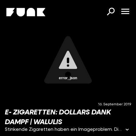
error_json
16. September 2019
E- ZIGARETTEN: DOLLARS DANK
DAMPF | WALULIS
Stinkende Zigaretten haben ein Imageproblem. Die Tabakindustrie war fast abgebrannt. Doch eine revolutionären Erfindung wendete das Blatt. Die Idee: Dollars dank Dampf! Die E-Zigarette kam auf den Markt. Genau, das sind diese USB-Sticks mit Schlumpf-Furz-Aroma. Die neuen und “trendigen” Glimmstängel gehen vor allem bei jungen Leuten durch die Decke. Und das bedeutet: Big Business. 2017 wurden in Deutschland mit E-Zigaretten und Liquids rund 600 Millionen Euro umgesetzt. Seit 2010 hat sich der Umsatz damit fast verhundertzwanzigfacht! Viele Hersteller wie Myblu, Vype, Ploom und Iqos werben damit, dass Dampfen das bessere Rauchen ist. Warum die Idee der E-Zigarette gar nicht so neu ist und warum die blinkenden Zauberstäbe zum Saugen gerade bei der jungen Generation ankommen - jetzt!