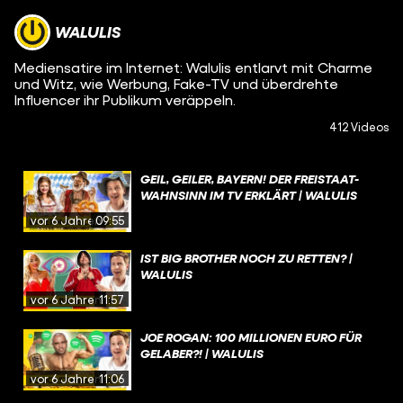
WALULIS
Mediensatire im Internet: Walulis entlarvt mit Charme
und Witz, wie Werbung, Fake-TV und überdrehte
Influencer ihr Publikum veräppeln.
412 Videos
GEIL, GEILER, BAYERN! DER FREISTAAT-
WAHNSINN IM TV ERKLÄRT | WALULIS
vor 6 Jahren
09:55
IST BIG BROTHER NOCH ZU RETTEN? |
WALULIS
vor 6 Jahren
11:57
JOE ROGAN: 100 MILLIONEN EURO FÜR
GELABER?! | WALULIS
vor 6 Jahren
11:06