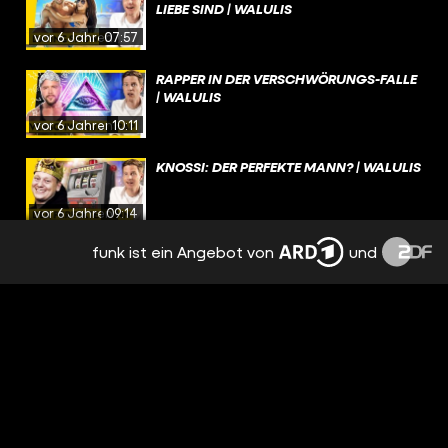
LIEBE SIND | WALULIS
vor 6 Jahren
07:57
RAPPER IN DER VERSCHWÖRUNGS-FALLE
| WALULIS
vor 6 Jahren
10:11
KNOSSI: DER PERFEKTE MANN? | WALULIS
vor 6 Jahren
09:14
funk ist ein Angebot von
und
DAS GEHEIMNIS HINTER DEM POKÉMON-
IMPERIUM | WALULIS
vor 6 Jahren
09:26
WIE DER ÖSI-KANZLER SOCIAL MEDIA
DOMINIERT | WALULIS
vor 6 Jahren
12:20
WO DER HASS AUF BILL GATES