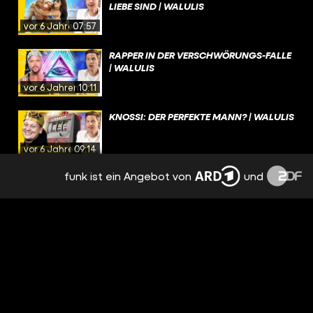
LIEBE SIND | WALULIS
vor 6 Jahren
07:57
RAPPER IN DER VERSCHWÖRUNGS-FALLE
| WALULIS
vor 6 Jahren
10:11
KNOSSI: DER PERFEKTE MANN? | WALULIS
vor 6 Jahren
09:14
funk ist ein Angebot von
und
DAS GEHEIMNIS HINTER DEM POKÉMON-
IMPERIUM | WALULIS
vor 6 Jahren
09:26
WIE DER ÖSI-KANZLER SOCIAL MEDIA
DOMINIERT | WALULIS
vor 6 Jahren
12:20
WO DER HASS AUF BILL GATES