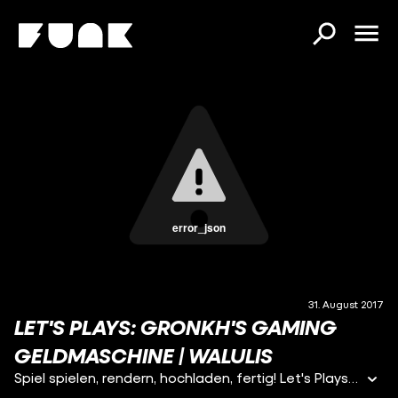
error_json
31. August 2017
LET'S PLAYS: GRONKH'S GAMING
GELDMASCHINE | WALULIS
Spiel spielen, rendern, hochladen, fertig! Let's Plays aufnehmen ist keine schwere Arbeit. Die Verdienste von Gronkh, Pietsmiet und Co. können sich trotzdem sehen lassen. Wir durchleuchten die Geschäftsbilanzen ihrer Firmen und schauen, ob sie auch YouTube Economy durchgespielt haben. → Wir sind Teil von funk! Mehr davon gibt's unter: ►YouTube: https://youtube.com/funkofficial ►funk Web-App: https://go.funk.net ►Facebook: https://facebook.com/funk ►https://go.funk.net/impressum → Mehr von Walulis: ►Jetzt diesen Kanal KOSTENLOS und OHNE VERTRAGSLAUFZEIT abonnieren: http://walul.is/2meZD40 ►Newsletter mit intimen Details aus der Redaktion abonnieren: http://walul.is/2j0zogu ►WALULIS bei Facebook: http://walul.is/2lez2Xu ►WALULIS' Cheatcode für Twitter: http://walul.is/2vsqDFh ►Bunte Bilder aus der Redaktion auf Insta: http://walul.is/2qTVHMW