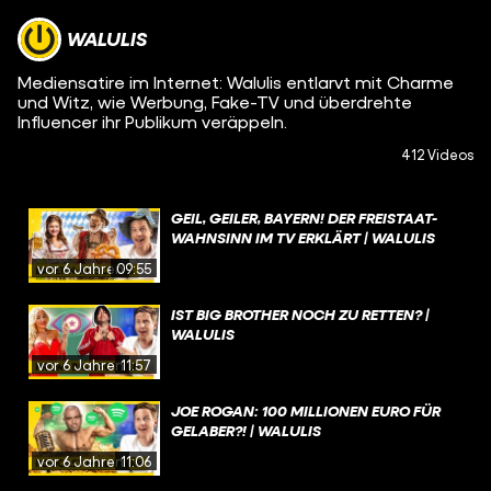
WALULIS
Mediensatire im Internet: Walulis entlarvt mit Charme
und Witz, wie Werbung, Fake-TV und überdrehte
Influencer ihr Publikum veräppeln.
412 Videos
GEIL, GEILER, BAYERN! DER FREISTAAT-
WAHNSINN IM TV ERKLÄRT | WALULIS
vor 6 Jahren
09:55
IST BIG BROTHER NOCH ZU RETTEN? |
WALULIS
vor 6 Jahren
11:57
JOE ROGAN: 100 MILLIONEN EURO FÜR
GELABER?! | WALULIS
vor 6 Jahren
11:06