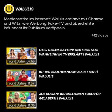
WALULIS
Mediensatire im Internet: Walulis entlarvt mit Charme
und Witz, wie Werbung, Fake-TV und überdrehte
Influencer ihr Publikum veräppeln.
412 Videos
GEIL, GEILER, BAYERN! DER FREISTAAT-
WAHNSINN IM TV ERKLÄRT | WALULIS
vor 6 Jahren
09:55
IST BIG BROTHER NOCH ZU RETTEN? |
WALULIS
vor 6 Jahren
11:57
JOE ROGAN: 100 MILLIONEN EURO FÜR
GELABER?! | WALULIS
vor 6 Jahren
11:06