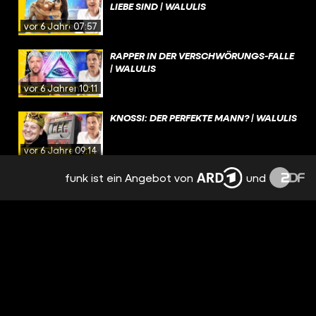
LIEBE SIND | WALULIS
vor 6 Jahren
07:57
RAPPER IN DER VERSCHWÖRUNGS-FALLE
| WALULIS
vor 6 Jahren
10:11
KNOSSI: DER PERFEKTE MANN? | WALULIS
vor 6 Jahren
09:14
funk ist ein Angebot von
und
DAS GEHEIMNIS HINTER DEM POKÉMON-
IMPERIUM | WALULIS
vor 6 Jahren
09:26
WIE DER ÖSI-KANZLER SOCIAL MEDIA
DOMINIERT | WALULIS
vor 6 Jahren
12:20
WO DER HASS AUF BILL GATES