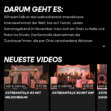
DARUM GEHT ES:
XStreamTalk ist das wahrscheinlich interaktivste
Interviewformat der Welt, live auf Twitch. Jeden
Samstagabend im November traut sich ein Gast zu Kalle und
Robin ins Studio. Die Kontrolle übernehmen die
Zuschauer*innen, die per Chat verschiedene Aktionen
auslösen, Fragen stellen oder Memes zur Sendung basteln
können. Chaos vorprogrammiert!
NEUESTE VIDEOS
vor 6 Jahren
3:17:36
vor 6 Jahren
3:51:31
vor 6 J
XSTREAMTALK #3 MIT
XSTREAMTALK #2 MIT IMP
XSTREA
MILSCHBAUM
DAVID 