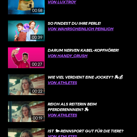
VON LUXTROY
00:58
SO FINDEST DU IHRE PERLE!
VON WAHRSCHEINLICH PEINLICH
00:39
DARUM NERVEN KABEL-KOPFHÖRER!
VON HANDY_CRUSH
00:27
WIE VIEL VERDIENT EINE JOCKEY? 🏇💰
VON ATHLETES
00:22
REICH ALS REITERIN BEIM
PFERDERENNNEN? 🏇
VON ATHLETES
00:19
IST 🐎-RENNSPORT GUT FÜR DIE TIERE?
VON ATHLETES