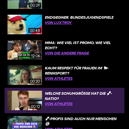
00:29
ENDGEGNER: BUNDESJUGENDSPIELE
VON LUXTROY
00:48
MMA: WIE VIEL IST PROMO, WIE VIEL
ECHT?
VON DIE ANDERE FRAGE
12:06
KAUM RESPEKT FÜR FRAUEN IM 🐎-
RENNSPORT?
VON ATHLETES
00:20
WELCHE SCHUHGRÖSSE HAT DIE 🏀-N
ATIO?
VON ATHLETES
00:12
🏀-PROFIS SIND AUCH NUR MENSCHEN
😅
VON ATHLETES