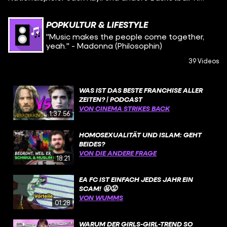
POPKULTUR & LIFESTYLE
"Music makes the people come together,
yeah." - Madonna (Philosophin)
39 Videos
WAS IST DAS BESTE FRANCHISE ALLER
ZEITEN? | PODCAST
VON CINEMA STRIKES BACK
1:37:56
HOMOSEXUALITÄT UND ISLAM: GEHT
BEIDES?
VON DIE ANDERE FRAGE
18:21
EA FC IST EINFACH JEDES JAHR EIN
SCAM! 🤬😡
VON WUMMS
01:28
WARUM DER GIRLS-GIRL-TREND SO