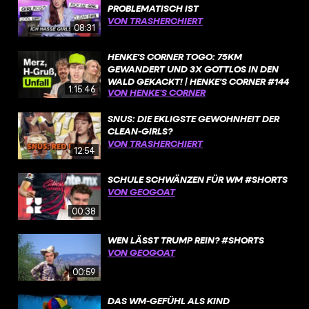
PROBLEMATISCH IST
VON TRASHERCHIERT
08:31
HENKE'S CORNER TOGO: 75KM
GEWANDERT UND 3X GOTTLOS IN DEN
WALD GEKACKT! | HENKE'S CORNER #144
1:15:46
VON HENKE’S CORNER
SNUS: DIE EKLIGSTE GEWOHNHEIT DER
CLEAN-GIRLS?
VON TRASHERCHIERT
12:54
SCHULE SCHWÄNZEN FÜR WM #SHORTS
VON GEOGOAT
00:38
WEN LÄSST TRUMP REIN? #SHORTS
VON GEOGOAT
00:59
DAS WM-GEFÜHL ALS KIND