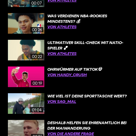
00:07
WAS VERDIENEN NBA-ROOKIES
MINDESTENS? 💰
VON ATHLETES
00:26
ULTIMATIVER SKILL-CHECK MIT NATIO-
SPIELER 🏀
VON ATHLETES
00:22
OHRWÜRMER AUF TIKTOK💀
VON HANDY_CRUSH
00:19
WIE VIEL IST DEINE SPORTTASCHE WERT?
VON SAG_MAL
01:04
DESHALB HELFEN SIE EHRENAMTLICH BEI
DER MAIWANDERUNG
VON DIE ANDERE FRAGE