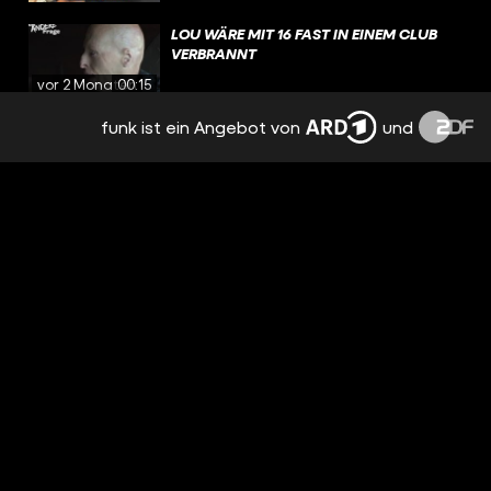
LOU WÄRE MIT 16 FAST IN EINEM CLUB
VERBRANNT
vor 2 Monaten
00:15
funk ist ein Angebot von
und
WAS BEDEUTET DER #BRANDSCHUTZ
FÜR CLUBS...
vor 2 Monaten
00:17
BRANDKATASTROPHE IM CLUB: WIE ER
VERLETZT ÜBERLEBT
vor 3 Monaten
08:59
RINGTOOL AM NÜRBURGRING
vor 3 Monaten
00:22
SPEED, AUTOS, UNFÄLLE: 24 STUNDEN
AUF DEM NÜRBURGRING
vor 3 Monaten
11:27