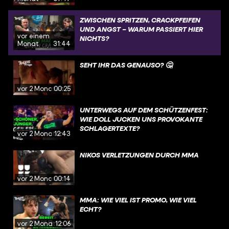
ZWISCHEN SPRITZEN, CRACKPFEIFEN
UND ANGST – WARUM PASSIERT HIER
vor einem
NICHTS?
Monat
31:44
SEHT IHR DAS GENAUSO? 🤔
vor 2 Monaten
00:25
UNTERWEGS AUF DEM SCHÜTZENFEST:
WIE DOLL JUCKEN UNS PROVOKANTE
SCHLAGERTEXTE?
vor 2 Monaten
12:43
NIKOS VERLETZUNGEN DURCH MMA
vor 2 Monaten
00:14
MMA: WIE VIEL IST PROMO, WIE VIEL
ECHT?
vor 2 Monaten
12:06