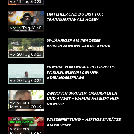
vor 13 Tagen
00:23
EIN FEHLER UND DU BIST TOT:
TRAINSURFING ALS HOBBY
vor 14 Tagen
13:45
19-JÄHRIGER AM #BADESEE
VERSCHWUNDEN. #DLRG #FUNK
vor 20 Tagen
00:23
ER MUSS VON DER #DLRG GERETTET
WERDEN. #EINSATZ #FUNK
#DIEANDEREFRAGE
vor 20 Tagen
00:27
ZWISCHEN SPRITZEN, CRACKPFEIFEN
UND ANGST – WARUM PASSIERT HIER
vor einem
NICHTS?
Monat
00:49
WASSERRETTUNG – HEFTIGE EINSÄTZE
AM BADESEE
vor einem
Monat
09:47