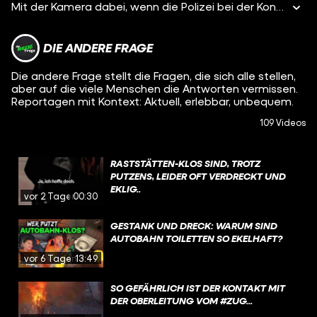
Mit der Kamera dabei, wenn die Polizei bei der Kontrolle am Hauptbahnhof Dealer mit Drogen erwischt: In Köln und Düsseldorf gibt es viele Menschen, die auf der Straße und im Bahnhofsviertel Crack rauchen. Die Herausforderung ist groß: Wie sieht effektive Hilfe für Leute aus, die süchtig sind??
DIE ANDERE FRAGE
Die andere Frage stellt die Fragen, die sich alle stellen,
aber auf die viele Menschen die Antworten vermissen.
Reportagen mit Kontext: Aktuell, erlebbar, unbequem.
109 Videos
RASTSTÄTTEN-KLOS SIND, TROTZ
PUTZENS, LEIDER OFT VERDRECKT UND
EKLIG..
vor 2 Tagen
00:30
GESTANK UND DRECK: WARUM SIND
AUTOBAHN TOILETTEN SO EKELHAFT?
vor 6 Tagen
13:49
SO GEFÄHRLICH IST DER KONTAKT MIT
DER OBERLEITUNG VOM #ZUG...