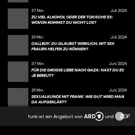
37 Min.
Juli 2024
ZU VIEL ALKOHOL ODER DER TOXISCHE EX:
WOVON KOMMST DU NICHT LOS?
29 Min.
Juli 2024
CALLBOY: DU GLAUBST WIRKLICH, MIT SEX
FRAUEN HELFEN ZU KÖNNEN?
37 Min.
Juni 2024
FÜR DIE GROSSE LIEBE NACH GAZA: HAST DU ES J
E BEREUT?
29 Min.
Juni 2024
SEXUALKUNDE MIT FRANK: WIE GUT WIRD MAN
DA AUFGEKLÄRT?
funk ist ein Angebot von
und
31 Min.
Juni 2024
GEFÄNGNIS IN AUSTRALIEN NACH TÖDLICHEM
CRASH: IST DAS GERECHT? (TEIL 2)