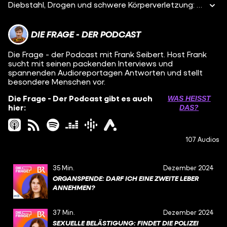
Diebstahl, Drogen und schwere Körperverletzung: Samuel hat in seinem Leben schon richtig viel Scheiße gebaut, obwohl er erst 17 Jahre alt ist. Er saß auch schon mal im Gefängnis – 21 Tage lang. Statt weiter hinter Gitter zu bleiben, hat Samuel die Wahl bekommen und sich entschieden, ins Trainingscamp Diemelstadt zu gehen. Boxen, Disziplin und klare Regeln soll ihm helfen sich zu verändern und in Zukunft straffrei zu bleiben. Aber kann das wirklich klappen oder kommt die Hilfe für Samuel schon zu spät? Hier geht‘s zur ersten Folge im Boxcamp: https://open.spotify.com/episode/6xPcLhxOy6jDpZfyPESqFo Hier findet ihr die Folge vom Psychologie-Podcast „Die Lösung“ zu toxischen Beziehungen: https://open.spotify.com/episode/2zSuxCnSk1UsUeVl0yNkLv
DIE FRAGE - DER PODCAST
Die Frage - der Podcast mit Frank Seibert. Host Frank
sucht mit seinen packenden Interviews und
spannenden Audioreportagen Antworten und stellt
besondere Menschen vor.
Die Frage - Der Podcast gibt es auch
WAS HEISST D
hier:
AS?
107 Audios
35 Min.
Dezember 2024
ORGANSPENDE: DARF ICH EINE ZWEITE LEBER
ANNEHMEN?
37 Min.
Dezember 2024
SEXUELLE BELÄSTIGUNG: FINDET DIE POLIZEI