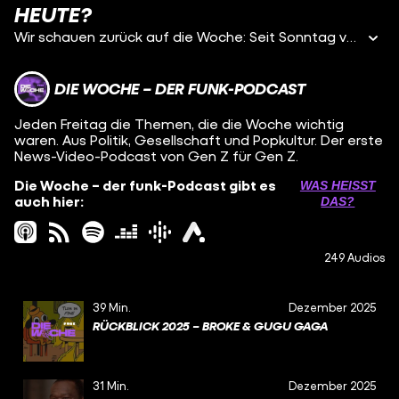
HEUTE?
Wir schauen zurück auf die Woche: Seit Sonntag verhandelt die Ampelregierung über den Haushalt 2025. Und gerade werden die Stimmen immer lauter, die sagen: Es ist gar nicht so unwahrscheinlich, dass sie daran zerbricht. Woran liegt das? Und wie wahrscheinlich ist es wirklich, dass sich die Regierung auflöst und es zu Neuwahlen kommt? Das erklärt uns Nicole Kohnert aus dem ARD-Hauptstadtstudio in Berlin. Außerdem sprechen wir über die Aktion vom YouTuber Marvin Wildhage. Der hat sich als Maskottchen verkleidet und ins EM-Stadion geschmuggelt. Was sagt das über die Sicherheitsbedingungen bei den Spielen aus? Der Sicherheitsexperte Hans-Jakob Schindler von der Organisation Counter Extremism ordnet das für uns ein. Und wir nehmen den Pride Month Juni zum Anlass, mal zu fragen: Wie gleichberechtigt leben queere Menschen heute eigentlich in Deutschland? Oska Jacobs, Vorstandmitglied vom Lambda Bundesverband, gibt uns einen Überblick. - Top Tagesschau-Posts mit den meisten Interaktionen EM-Traumstart für Deutschland (01:04) Angriff auf zwei ghanaische Mädchen in Grevesmühlen (03:08) Wo Urlaub in Europa günstig ist (06:42) Demos gegen rechts in Frankreich (07:44) - Haushaltsverhandlungen 2025: Wird die Ampel daran zerbrechen? (09:35) Gespräch mit Nicole Kohnert aus dem ARD-Hauptstadtstudio in Berlin - Klimagruppe Ende Gelände extremistischer Verdachtsfall (17:37) - Marvin Wildhages Maskottchen-Aktion (19:54) Mit Einschätzung vom Sicherheitsexperten Hans-Jakob Schindler von der Organisation Counter Extremism - Pride Month: Wie gleichberechtigt leben queere Menschen heute in Deutschland? (26:21) Gespräch mit Oska Jacobs, Vorstandsmitglied vom Lambda Bundesverband - Kurzkurznews (32:55) Rekord-Kokainfund Hitzetote bei der Pilgerfahrt Hadsch Dänische Herren-Fußballnationalmannschaft verweigert Gehaltserhöhung - Ausblick auf die nächste Woche (35:27) Herren-Fußball-EM Meta nutzt Insta- und Facebook-Beiträge doch nicht für KI-Training - Feedback und Fragen könnt ihr uns immer per DM auf Insta schicken: https://www.instagram.com/funk/ - Unsere Quellen findet ihr hier: https://docs.google.com/document/d/1nlO0jsN-z-_3vnNj6k4KJmUzihrUEHz1j1xizAMZdAk/edit?usp=sharing - Moderation: Leo Braun, Berit Ström Redaktion: Berit Ström, Julika Kott, Nora Scharmberg Redaktion funk: Leo Braun, Magdalena Stefely Ton: Tim Schmutzler Produktion: Skip Intro im Auftrag von funk - Redaktionsschluss: Freitag, 21. Juni 2024, 9:30 Uhr
DIE WOCHE – DER FUNK-PODCAST
Jeden Freitag die Themen, die die Woche wichtig
waren. Aus Politik, Gesellschaft und Popkultur. Der erste
News-Video-Podcast von Gen Z für Gen Z.
Die Woche – der funk-Podcast gibt es
WAS HEISST D
auch hier:
AS?
249 Audios
39 Min.
Dezember 2025
RÜCKBLICK 2025 – BROKE & GUGU GAGA
31 Min.
Dezember 2025