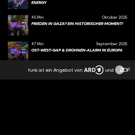
ENERGY
45 Min.
Oktober 2025
FRIEDEN IN GAZA? EIN HISTORISCHER MOMENT!
47 Min.
September 2025
OST-WEST-GAP & DROHNEN-ALARM IN EUROPA
funk ist ein Angebot von
und
34 Min.
September 2025
WARUM SOLLTEN WIR FREIWILLIG KÄMPFEN,
HERR PISTORIUS? (THEMEN-SPECIAL
WEHRDIENST – TEIL 2)
42 Min.
September 2025
DROHT UNS IN DEN USA JETZT EIN
BÜRGERKRIEG?
47 Min.
September 2025
WEHRDIENST – WÜRDEST DU FREIWILLIG FÜR