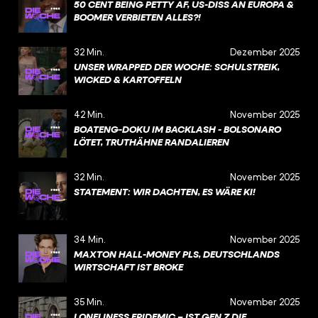
50 CENT BEING PETTY AF, US-DISS AN EUROPA &
BOOMER VERBIETEN ALLES?!
32 Min.
Dezember 2025
UNSER WRAPPED DER WOCHE: SCHULSTREIK,
WICKED & KARTOFFELN
42 Min.
November 2025
BOATENG-DOKU IM BACKLASH - BOLSONARO
LÖTET, TRUTHÄHNE RANDALIEREN
32 Min.
November 2025
STATEMENT: WIR DACHTEN, ES WÄRE KI!
34 Min.
November 2025
MAXTON HALL-MONEY PLS, DEUTSCHLANDS
WIRTSCHAFT IST BROKE
35 Min.
November 2025
LONELINESS EPIDEMIC – IST GEN Z DIE