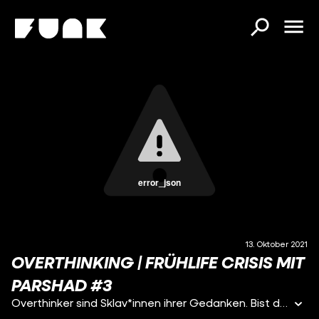
error_json
13. Oktober 2021
OVERTHINKING | FRÜHLIFE CRISIS MIT
PARSHAD #3
Overthinker sind Sklav*innen ihrer Gedanken. Bist du es vielleicht auch? Es ist vollkommen normal, dass wir Menschen viel denken, wenn uns etwas beschäftigt, aber sobald das Denken unser Leben kontrolliert, spricht man von Overthinking. Parshad spricht über ihre persönlichen Erfahrungen und gibt dir Tipps, um dich hoffentlich auch aus der Odyssee deiner Gedanken zu befreien.