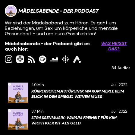
MÄDELSABENDE - DER PODCAST
Wir sind der Mädelsabend zum Hören. Es geht um
Beziehungen, um Sex, um körperliche und mentale
Gesundheit – und um eure Geschichten!
Mädelsabende - der Podcast gibt es
WAS HEISST D
auch hier:
AS?
34 Audios
40 Min.
Juli 2022
KÖRPERSCHEMASTÖRUNG: WARUM MERLE BEIM
BLICK IN DEN SPIEGEL WEINEN MUSS
37 Min.
Juli 2022
STRASSENMUSIK: WARUM FREIHEIT FÜR KIM W
ICHTIGER IST ALS GELD