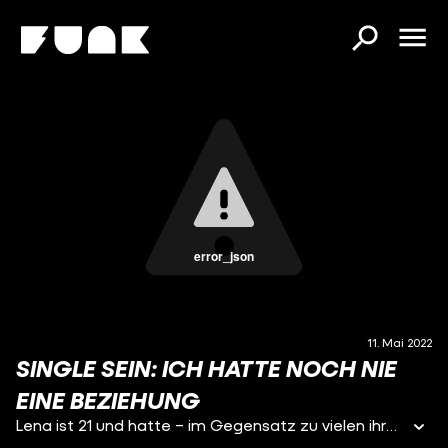
error_json
11. Mai 2022
SINGLE SEIN: ICH HATTE NOCH NIE
EINE BEZIEHUNG
Lena ist 21 und hatte – im Gegensatz zu vielen ihrer Freund*innen – noch nie eine Beziehung. Inzwischen ist sie zwar glücklich als Single, doch spürt sie immer wieder einen gewissen “Beziehungsdruck” von außen. Wie sie mit diesem Druck umgeht und was sie macht, wenn sie sich einfach mal eine Umarmung wünscht, erzählt sie Caro in dieser Podcast-Folge.