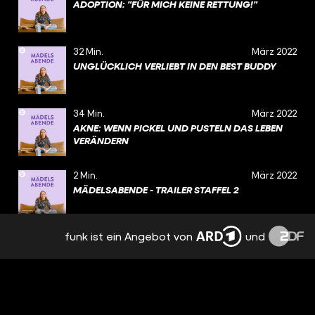
ADOPTION: "FÜR MICH KEINE RETTUNG!"
32 Min.
März 2022
UNGLÜCKLICH VERLIEBT IN DEN BEST BUDDY
34 Min.
März 2022
AKNE: WENN PICKEL UND PUSTELN DAS LEBEN
VERÄNDERN
2 Min.
März 2022
MÄDELSABENDE - TRAILER STAFFEL 2
funk ist ein Angebot von
und
35 Min.
Dezember 2021
BLIND SEIN. UND DAS SCHÖNE IM LEBEN SEHEN.
29 Min.
November 2021
KEIN SEX VOR DER EHE: ENTHALTSAM BIS ZUM