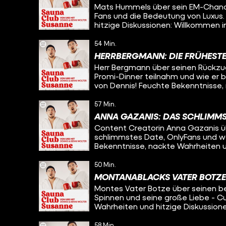
Mats Hummels über sein EM-Chancen
Fans und die Bedeutung von Luxus
hitzige Diskussionen: Willkommen 
54 Min.
HERRBERGMANN: DIE FRÜHEST
Herr Bergmann über seinen Rückzug
Promi-Dinner teilnahm und wie er 
von Dennis! Feuchte Bekenntnisse,
Willkommen im Saunaclub Susanne
57 Min.
ANNA GAZANIS: DAS SCHLIMMS
Content Creatorin Anna Gazanis übe
schlimmstes Date, OnlyFans und wa
Bekenntnisse, nackte Wahrheiten u
Susanne.
50 Min.
MONTANABLACKS VATER BOTZ
Montes Vater Botze über seinen be
Spinnen und seine große Liebe - C
Wahrheiten und hitzige Diskussio
58 Min.