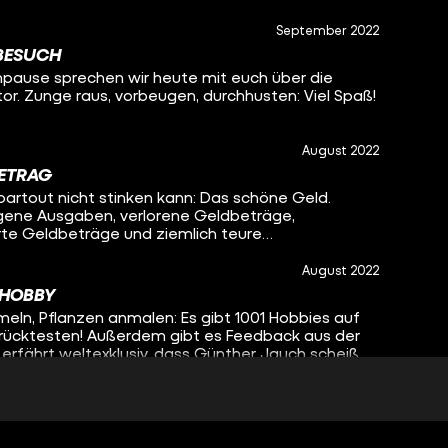
September 2022
TBESUCH
pause sprechen wir heute mit euch über die
or. Zunge raus, vorbeugen, durchhusten: Viel Spaß!
August 2022
ETRAG
artout nicht stinken kann: Das schöne Geld.
igene Ausgaben, verlorene Geldbeträge,
te Geldbeträge und ziemlich teure
egende Benni seine Altkleider etwa in den Bio-
August 2022
 HOBBY
eln, Pflanzen anmalen: Es gibt 1001 Hobbies auf
rrücktesten! Außerdem gibt es Feedback aus der
rfährt weltexklusiv, dass Günther Jauch scheiße
August 2022
HTOD-ERFAHRUNG
. Den Kopf gerade noch aus der Schlinge gezogen.