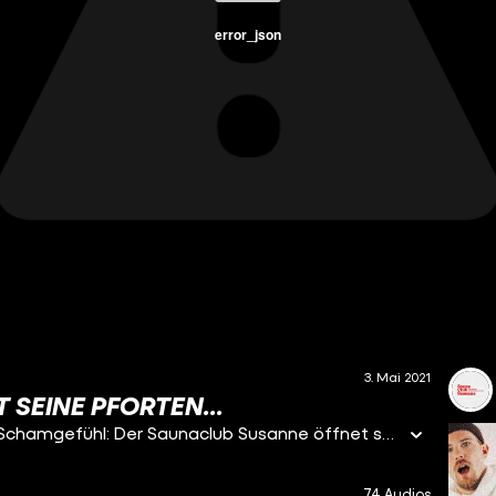
error_json
3. Mai 2021
SEINE PFORTEN...
Entledigt euch eurer Kleidung und jeglicher Art von Schamgefühl: Der Saunaclub Susanne öffnet seine Pforten und verspricht nicht weniger als nackte Wahrheiten, hitzige Diskussionen und feuchte Bekenntnisse. Mittendrin: Stammgäste Dennis und Benni Wolter, ihrerseits kugelschreibergroße Kult-Entertainer aus dem "World Wide Wohnzimmer". Am 06. Mai geht's los!
74 Audios