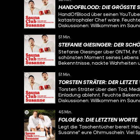
HANDOFBLOOD: DIE GRÖSSTE 
HandOfBlood über seinen YouTube-S
katastrophaler Chef wäre. Feuchte
Diskussionen: Willkommen im Saun
51 Min.
STEFANIE GIESINGER: DER SC
Stefanie Giesinger über GNTM, ihr 
schönsten Moment seines Lebens s
Bekenntnisse, nackte Wahrheiten u
Susanne.
51 Min.
TORSTEN STRÄTER: DER LETZT
Torsten Sträter über den Tod, Med
Einladung ablehnt. Feuchte Bekenn
Diskussionen: Willkommen im Saun
45 Min.
FOLGE 63: DIE LETZTEN WORTE
Legt die Taschentücher bereit: Heu
Susanne" eure Ohrmuscheln. Viel S