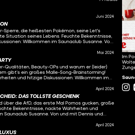
Juni 2024
ION
r-Sperre, die heißesten Pokémon, seine Let's
te Situation seines Lebens. Feuchte Bekenntnisse,
skussionen: Willkommen im Saunaclub Susanne. Von
Mai 2024
Im Po
PARTY
Wolte
er-Qualitäten, Beauty-OPs und warum er (leider)
Zunge
em gibt’s ein großes Malle-Song-Brainstorming!
Sauna
heiten und hitzige Diskussionen: Willkommen im
nnis und Benni Wolter.
April 2024
CHEID: DAS TOLLSTE GESCHENK
 über die AfD, das erste Mal Pornos gucken, große
euchte Bekenntnisse, nackte Wahrheiten und
im Saunaclub Susanne. Von und mit Dennis und
April 2024
LUXUS