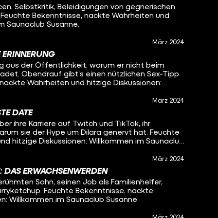
, Selbstkritik, Beleidigungen von gegnerischen
. Feuchte Bekenntnisse, nackte Wahrheiten und
im Saunaclub Susanne.
März 2024
E ERINNERUNG
 aus der Öffentlichkeit, warum er nicht beim
badet. Obendrauf gibt’s einen nützlichen Sex-Tipp
 nackte Wahrheiten und hitzige Diskussionen:
.
März 2024
TE DATE
r ihre Karriere auf Twitch und TikTok, ihr
rum sie der Hype um Dilara genervt hat. Feuchte
nd hitzige Diskussionen: Willkommen im Saunaclub
März 2024
E: DAS ERWACHSENWERDEN
rühmten Sohn, seinen Job als Familienhelfer,
urryketchup. Feuchte Bekenntnisse, nackte
nen: Willkommen im Saunaclub Susanne.
März 2024