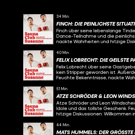
34 Min.
FINCH: DIE PEINLICHSTE SITUAT
Finch über seine lebenslange Tinde
Dance-Teilnahme und die peinlichs
nackte Wahrheiten und hitzige Di
und mit Dennis und Benni Wolter.
40 Min.
FELIX LOBRECHT: DIE GEILSTE 
Felix Lobrecht über seine Gastgeb
kein Stripper geworden ist. Außerd
Feuchte Bekenntnisse, nackte Wahr
Saunaclub Susanne. Von und mit De
51 Min.
ATZE SCHRÖDER & LEON WINDS
Atze Schröder und Leon Windscheid
Idole und das tollste Geschenk. F
hitzige Diskussionen: Willkommen 
Benni Wolter.
44 Min.
MATS HUMMELS: DER GRÖSSTE 