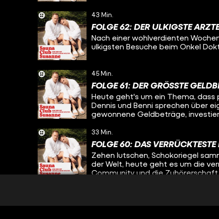
43 Min.
FOLGE 62: DER ULKIGSTE ARZ
Nach einer wohlverdienten Wochen
ulkigsten Besuche beim Onkel Dokt
45 Min.
FOLGE 61: DER GRÖSSTE GELDB
Heute geht's um ein Thema, dass p
Dennis und Benni sprechen über e
gewonnene Geldbeträge, investier
Schneidezähne. Wirft Entertainer-L
Müll? Viel Spaß!
33 Min.
FOLGE 60: DAS VERRÜCKTESTE
Zehen lutschen, Schokoriegel samm
der Welt, heute geht es um die ve
Community und die Zuhörerschaft e
im Beerpong spielen ist. Viel Spaß!
44 Min.
FOLGE 59: DIE HEFTIGSTE NA
Dem Tod von der Schippe springen