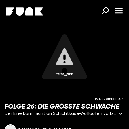
error_json
15. Dezember 2021
FOLGE 26: DIE GRÖSSTE SCHWÄCHE
Der Eine kann nicht an Schichtkäse-Aufläufen vorbeilaufen, ohne sich reflexartig darin zu verbeißen und die Andere vertraut nahezu fremden Menschen zu schnell zu viel an. Ihr merkt schon: Heute geht es um tonnenweise Achillesfersen. Gelüste und Charaktereigenschaften, die uns in der ach so starken Welt ein bisschen "schwach" erscheinen lassen - aber ist dem wirklich so? Wir besprechen das. Und feiern unsere/eure Schwächen!