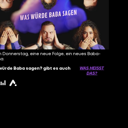
 Donnerstag, eine neue Folge, ein neues Baba-
a.
würde Baba sagen? gibt es auch
WAS HEISST D
AS?