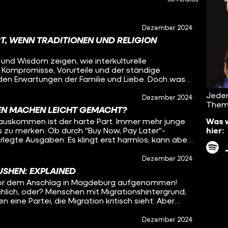
Dezember 2024
RT, WENN TRADITIONEN UND RELIGION
 und Wisdom zeigen, wie interkulturelle
: Kompromisse, Vorurteile und der ständige
den Erwartungen der Familie und Liebe. Doch was
uren, sondern auch zwei Religionen
Jeden
en Eltern den Partner wirklich? Welche Rolle
Dezember 2024
Them
idet man, ob das Kind christlich oder muslimisch
EN MACHEN LEICHT GEMACHT?
 sie, wie sie trotz Vorurteilen und
Was 
rauskommen ist der harte Part. Immer mehr junge
tikulturelle Welt geschaffen haben. Sie erzählen,
hier:
s zu merken. Ob durch "Buy Now, Pay Later"-
 macht und warum Unterschiede keine Hürde,
egte Ausgaben: Es klingt erst harmlos, kann aber
: Tiktok:
rum passiert das so oft? Und wie kommt man da
 uns auch hier: Spotify:
in dieser Folge von Was würde Baba sagen?. In
Dezember 2024
uBcgWCzNRxzuUZO2vPpRI TikTok:
 El Bouazzaoui, YouTuber und Finanzprofi, der zeigt,
cast Instagram:
SHEN: EXPLAINED
mgehen kannst und aus der Schuldenspirale
n" gehört auch zu
 vor dem Anschlag in Magdeburg aufgenommen!
Tokerin, die ehrlich über ihre Klarna-Schulden
icial Instagram: https://www.instagram.com/funk/
hlich, oder? Menschen mit Migrationshintergrund,
Wir reden darüber, wie Social Media unser
m/@funk funk Website: https://go.funk.net
 eine Partei, die Migration kritisch sieht. Aber
rum Schulden oft totgeschwiegen werden und wie
ären wir in dieser Folge von Was würde Baba
Geld behältst. Diese Folge ist für alle, die sich
tan, ein Experte für Politik und Gesellschaft, die
Dezember 2024
für Dinge, die ich nicht brauche? Wie beeinflusst
n Pablo Mulemba, der über Rechtsextremismus