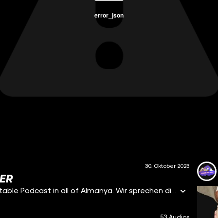
error_json
30. Oktober 2023
ER
Salam zu „Was würde Baba sagen”: Dem most relatable Podcast in all of Almanya. Wir sprechen die Themen an, die unbedingt angesprochen werden müssen und über die wahrscheinlich sonst keiner reden würde. Wir laden Gäste ein, von denen ihr immer schon wissen wolltet, wie ticken die eigentlich? Von Rappern, zu Comedians bis zu TikTokern, yani für jeden und jede ist was dabei! WWBS aka. Baba-Podcast ist eine Bewegung. Von uns, für euch. Deswegen schreibt uns was bei euch abgeht, worüber ihr reden wollt oder wenn ihr Fragen habt zu Themen, die euch am Herz legen. Jeden Donnerstag, eine neue Folge, ein neues Baba-Thema.
53 Audios