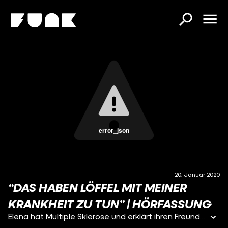
error_json
20. Januar 2020
“DAS HABEN LÖFFEL MIT MEINER
KRANKHEIT ZU TUN” | HÖRFASSUNG
Elena hat Multiple Sklerose und erklärt ihren Freund*innen durch die Spoonie-Theorie, wie sie sich ihre Energie jeden Tag einteilen muss. Spoonie? Schaut euch an, was Löffel mit chronischen Erkrankungen zu tun haben!