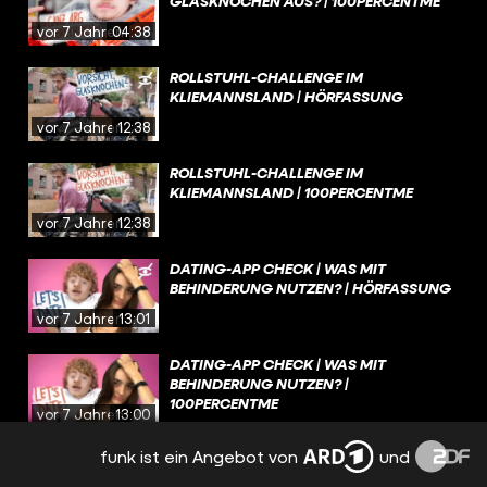
GLASKNOCHEN AUS? | 100PERCENTME
vor 7 Jahren
04:38
ROLLSTUHL-CHALLENGE IM
KLIEMANNSLAND | HÖRFASSUNG
vor 7 Jahren
12:38
ROLLSTUHL-CHALLENGE IM
KLIEMANNSLAND | 100PERCENTME
vor 7 Jahren
12:38
DATING-APP CHECK | WAS MIT
BEHINDERUNG NUTZEN? | HÖRFASSUNG
vor 7 Jahren
13:01
DATING-APP CHECK | WAS MIT
BEHINDERUNG NUTZEN? |
100PERCENTME
vor 7 Jahren
13:00
funk ist ein Angebot von
und
FASHION, BEAUTY UND PILLEN-HAULS |
YOUTUBERIN JESS ERZÄHLT |