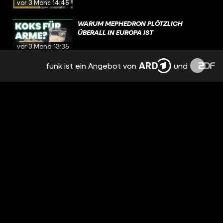
vor 3 Monaten
14:45
WARUM MEPHEDRON PLÖTZLICH
ÜBERALL IN EUROPA IST
vor 3 Monaten
13:35
funk ist ein Angebot von
und
WIE ALDI DIE USA ÜBERNIMMT
vor 4 Monaten
14:18
DER TIEFE FALL DER JAPANISCHEN MAFIA
vor 4 Monaten
15:39
WARUM ALLE ANGST VOR CHINAS NEUER
BOTSCHAFT IN LONDON HABEN
vor 4 Monaten
14:47
WIE WIEN ZUR SPIONAGE-HAUPTSTADT
GEWORDEN IST
vor 5 Monaten
13:18