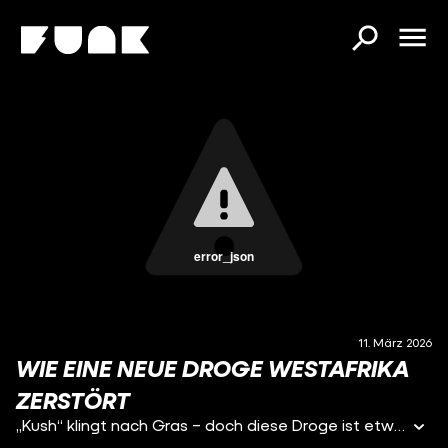
error_json
11. März 2026
WIE EINE NEUE DROGE WESTAFRIKA
ZERSTÖRT
„Kush“ klingt nach Gras – doch diese Droge ist etwas völlig anderes. Eine hochgefährliche Substanz breitet sich in Teilen Westafrikas aus, macht Menschen dort extrem abhängig und tötet sie. Dabei stammt Kush gar nicht aus Afrika. In der neuen Folge von #ATLAS erklären wir, wieso Westafrika gerade zum Hotspot für internationalen Drogenhandel wird – und warum der in Europa meistgesuchte Drogenboss „Bolle Jos" ausgerechnet in Sierra Leone chillt.