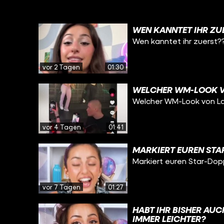
WEN KANNTET IHR ZU
Wen kanntet ihr zuerst?
vor 2 Tagen
01:30
WELCHER WM-LOOK VO
Welcher WM-Look von Lau
vor 4 Tagen
01:41
MARKIERT EUREN STA
Markiert euren Star-Dop
vor 7 Tagen
01:27
HABT IHR BISHER AU
IMMER LEICHTER?