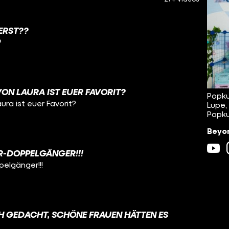
ERST??
?
N LAURA IST EUER FAVORIT?
Popku
ra ist euer Favorit?
Lupe,
Popku
Beyon
R-DOPPELGÄNGER!!!
pelgänger!!!
CH GEDACHT, SCHÖNE FRAUEN HÄTTEN ES