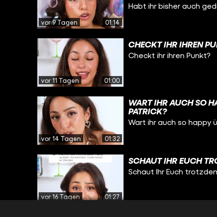
Habt ihr bisher auch ge
vor 9 Tagen
01:14
CHECKT IHR IHREN P
Checkt ihr ihren Punkt?
vor 11 Tagen
01:00
WART IHR AUCH SO H
PATRICK?
Wart ihr auch so happy 
vor 14 Tagen
01:32
SCHAUT IHR EUCH TR
Schaut Ihr Euch trotzde
vor 16 Tagen
01:27