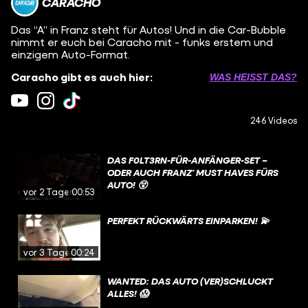
CARACHO
Das “A” in Franz steht für Autos! Und in die Car-Bubble
nimmt er euch bei Caracho mit - funks erstem und
einzigem Auto-Format.
Caracho gibt es auch hier:
WAS HEISST DAS?
246 Videos
DAS F0LT3RN-FÜR-ANFÄNGER-SET –
ODER AUCH FRANZ’ MUST HAVES FÜRS
AUTO! 😵
vor 2 Tagen
00:53
PERFEKT RÜCKWÄRTS EINPARKEN! 💫
vor 3 Tagen
00:24
WANTED: DAS AUTO (VER)SCHLUCKT
ALLES! 😱