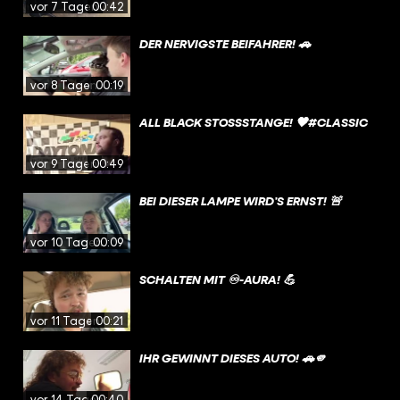
vor 7 Tagen
00:42
DER NERVIGSTE BEIFAHRER! 🚗
vor 8 Tagen
00:19
ALL BLACK STOSSSTANGE! 🖤#CLASSIC
vor 9 Tagen
00:49
BEI DIESER LAMPE WIRD’S ERNST! 🚨
vor 10 Tagen
00:09
SCHALTEN MIT ♾️-AURA! 💪
vor 11 Tagen
00:21
IHR GEWINNT DIESES AUTO! 🚗🫵
vor 14 Tagen
00:40