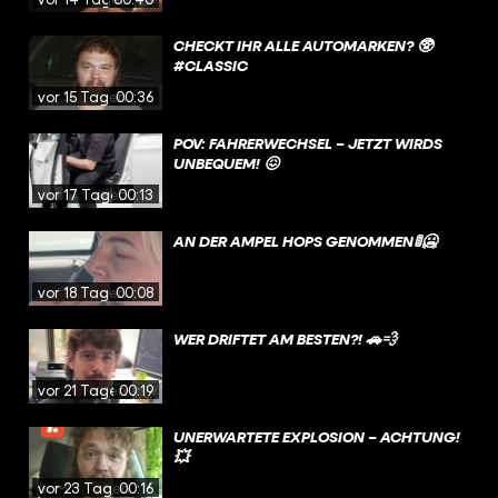
CHECKT IHR ALLE AUTOMARKEN? 🥸
#CLASSIC
vor 15 Tagen
00:36
POV: FAHRERWECHSEL – JETZT WIRDS
UNBEQUEM! 😖
vor 17 Tagen
00:13
AN DER AMPEL HOPS GENOMMEN🚦🥶
vor 18 Tagen
00:08
WER DRIFTET AM BESTEN?! 🚗💨
vor 21 Tagen
00:19
UNERWARTETE EXPLOSION – ACHTUNG!
💥
vor 23 Tagen
00:16