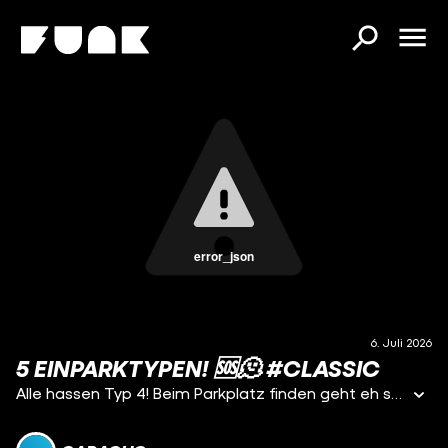
error_json
6. Juli 2026
5 EINPARKTYPEN! 🆘🫠 #CLASSIC
Alle hassen Typ 4! Beim Parkplatz finden geht eh schon mal schnell der Puls hoch – aber diese Einpark-Typen sind ein absoluter Fiebertraum! 🤕 Franz kennt sie alle – und ihr safe auch: Vom Lücken-Verweigerer, der jede Parklücke ghostet, bis zum Kamikaze-Parker, der mit Vollspeed auf den Parkplatz brettert. 🚗💨 Und am Ende zählt doch eigentlich nur eins: Nur nicht im Halteverbot! 🚧