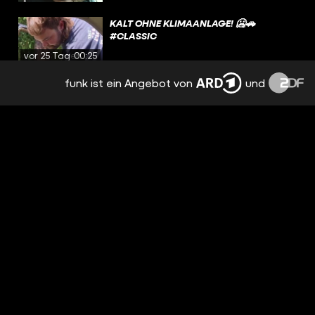
KALT OHNE KLIMAANLAGE! 🥶🚗
#CLASSIC
vor 25 Tagen
00:25
funk ist ein Angebot von
und
DAS IST DAS UNSINNIGSTE AUTO
ÜBERHAUPT! 🤨
vor einem
Monat
00:33
KOFFERRAUM SCHLIESSEN - WER S
CHEISST REIN?! 🥲
vor einem
Monat
00:29
UNFALL – SCHÜTZ DICH SELBST! 🚨
vor einem
Monat
00:22
SCHULTERBLICK NICHT VERGESSEN!!! 🙂
vor einem
Monat
00:05