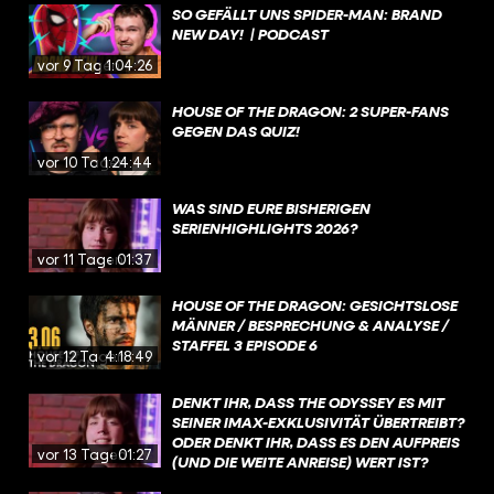
SO GEFÄLLT UNS SPIDER-MAN: BRAND
NEW DAY! | PODCAST
vor 9 Tagen
1:04:26
HOUSE OF THE DRAGON: 2 SUPER-FANS
GEGEN DAS QUIZ!
vor 10 Tagen
1:24:44
WAS SIND EURE BISHERIGEN
SERIENHIGHLIGHTS 2026?
vor 11 Tagen
01:37
HOUSE OF THE DRAGON: GESICHTSLOSE
MÄNNER / BESPRECHUNG & ANALYSE /
STAFFEL 3 EPISODE 6
vor 12 Tagen
4:18:49
DENKT IHR, DASS THE ODYSSEY ES MIT
SEINER IMAX-EXKLUSIVITÄT ÜBERTREIBT?
ODER DENKT IHR, DASS ES DEN AUFPREIS
vor 13 Tagen
01:27
(UND DIE WEITE ANREISE) WERT IST?