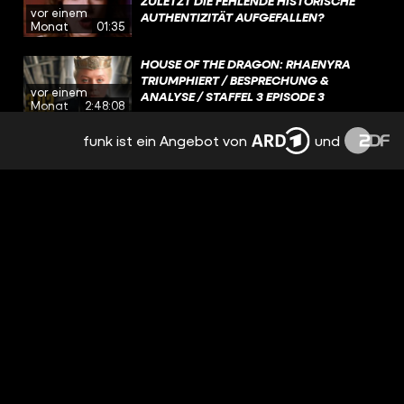
ZULETZT DIE FEHLENDE HISTORISCHE
vor einem
AUTHENTIZITÄT AUFGEFALLEN?
Monat
01:35
HOUSE OF THE DRAGON: RHAENYRA
TRIUMPHIERT / BESPRECHUNG &
vor einem
ANALYSE / STAFFEL 3 EPISODE 3
Monat
2:48:08
funk ist ein Angebot von
und
WAS WAR FÜR EUCH DER UNSINNIGSTE
FILM-MERCH ÜBERHAUPT?
vor einem
Monat
00:48
WAS SIND FÜR EUCH DIE GROSSEN HIGH- U
ND LOWLIGHTS VOM BISHERIGEN F
vor einem
ILMJAHR?
Monat
01:42
NETFLIX VERSTECKT DIESEN FILM VOR
EUCH! + WEITERE STREAMING-TIPPS
vor einem
Monat
1:20:06
HERR DER RINGE: ALLE 10 SCHLACHTEN
AUS DIE ZWEI TÜRME ERKLÄRT!