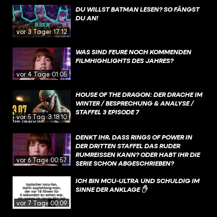
DU WILLST BATMAN LESEN? SO FÄNGST
DU AN!
vor 3 Tagen
17:12
WAS SIND FEURE NOCH KOMMENDEN
FILMHIGHLIGHTS DES JAHRES?
vor 4 Tagen
01:05
HOUSE OF THE DRAGON: DER DRACHE IM
WINTER / BESPRECHUNG & ANALYSE /
STAFFEL 3 EPISODE 7
vor 5 Tagen
3:18:10
DENKT IHR, DASS RINGS OF POWER IN
DER DRITTEN STAFFEL DAS RUDER
RUMREISSEN KANN? ODER HABT IHR DIE
vor 6 Tagen
00:57
SERIE SCHON ABGESCHRIEBEN?
ICH BIN MCU-ULTRA UND SCHULDIG IM
SINNE DER ANKLAGE ✋
vor 7 Tagen
00:09