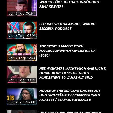
WAS IST FÜR EUCH DAS UNNÖTIGSTE
REMAKE EVER?
vor 16 Tagen
00:54
BLU-RAY VS. STREAMING - WAS IST
BESSER? | PODCAST
vor 16 Tagen
1:05:19
TOY STORY 5 MACHT EINEN
FOLGENSCHWEREN FEHLER! KRITIK
(2026)
vor 17 Tagen
19:03
NEE, AVENGERS JUCKT MICH GAR NICHT,
GUCKE KEINE FILME, DIE NICHT
MINDESTENS 30 JAHRE ALT SIND
vor 18 Tagen
00:14
HOUSE OF THE DRAGON: UNGEBEUGT
UND UNGEZÄHMT / BESPRECHUNG &
ANALYSE / STAFFEL 3 EPISODE 5
vor 19 Tagen
3:37:08
WAS SIND EURE LIEBLINGSDRACHEN IN