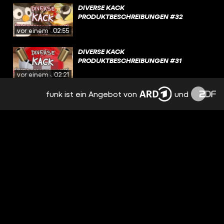
DIVERSE KACK
PRODUKTBESCHREIBUNGEN #32
vor einem Jahr
02:55
DIVERSE KACK
PRODUKTBESCHREIBUNGEN #31
vor einem Jahr
02:21
funk ist ein Angebot von
und
TELEKADDI – POKÉBOOBS
vor einem Jahr
44:06
TELEKADDI – KADDI ALLEIN ZU HAUS
vor 2 Jahren
45:57
TELEKADDI – KADDI ALLEIN ZU HAUS
vor 2 Jahren
45:57