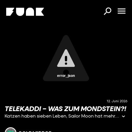
error_json
12. Juni 2026
TELEKADDI – WAS ZUM MONDSTEIN?!
Katzen haben sieben Leben, Sailor Moon hat mehr. Nach dieser Folge TELEKADDI seid ihr nicht nur von zahllosen Wiederauferstehungen verstört, sondern auch von komplett weirden Familienverhältnissen und der Liebesbeziehung zu einem Einhorn. Alles untermalt von Coldmirrors zarter Stimme und dem besten Anime-Soundtrack aller Zeiten: „Sag das Zauberwort und du hast die Macht…“. Im Namen des Mondes: drückt JETZT auf Play!