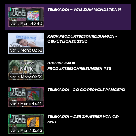
TELEKADDI – WAS ZUM MONDSTEIN?!
vor 2 Monaten
42:40
KACK PRODUKTBESCHREIBUNGEN -
GEMÜTLICHES ZEUG
vor 3 Monaten
02:52
DIVERSE KACK
PRODUKTBESCHREIBUNGEN #35
vor 4 Monaten
02:56
TELEKADDI - GO GO RECYCLE RANGERS!
vor 5 Monaten
46:14
TELEKADDI – DER ZAUBERER VON OZ-
BEST
vor 8 Monaten
1:12:42