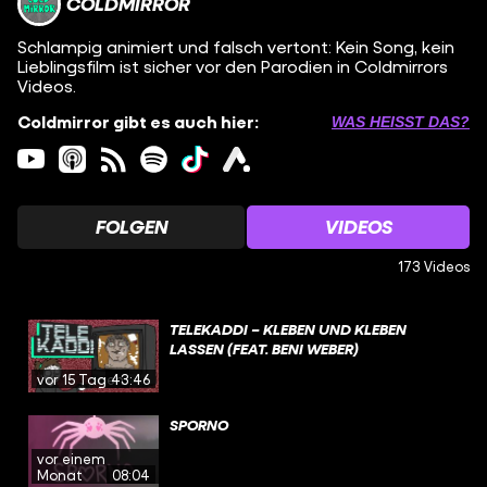
COLDMIRROR
Schlampig animiert und falsch vertont: Kein Song, kein
Lieblingsfilm ist sicher vor den Parodien in Coldmirrors
Videos.
Coldmirror gibt es auch hier:
WAS HEISST DAS?
FOLGEN
VIDEOS
173 Videos
TELEKADDI – KLEBEN UND KLEBEN
LASSEN (FEAT. BENI WEBER)
vor 15 Tagen
43:46
SPORNO
vor einem
Monat
08:04