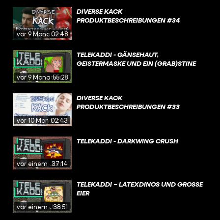
DIVERSE KACK
PRODUKTBESCHREIBUNGEN #34
vor 9 Monaten
02:48
TELEKADDI - GÄNSEHAUT,
GEISTERMASKE UND EIN (GRAB)STINE
vor 9 Monaten
55:28
DIVERSE KACK
PRODUKTBESCHREIBUNGEN #33
vor 10 Monaten
02:43
TELEKADDI - DARKWING CRUSH
vor einem Jahr
37:14
TELEKADDI – LATEXDINOS UND GROSSE E
IER
vor einem Jahr
38:51