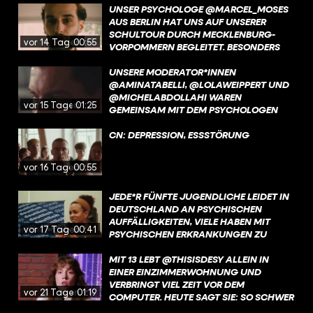
EURE EHRLICHKEIT, EUER VERTRAUEN
UNSER PSYCHOLOGE @MARCEL_MOSES
UND EURE BEREITSCHAFT, IN DEN
AUS BERLIN HAT UNS AUF UNSERER
DIALOG ZU GEHEN, HABEN DIESES
SCHULTOUR DURCH MECKLENBURG-
vor 14 Tagen
00:55
PROJEKT ERST MÖGLICH GEMACHT. IHR
VORPOMMERN BEGLEITET. BESONDERS
HABT UNS BEEINDRUCKT – UND GEZEIGT,
BEWEGT HAT IHN, WIE WICHTIG ECHTES
WIE WICHTIG ES IST, EINANDER
ZUHÖREN FÜR JUNGE MENSCHEN IST –
UNSERE MODERATOR*INNEN
ZUZUHÖREN.
UND WIE OFT GENAU DAS IM ALLTAG
@AMINATABELLI, @LOLAWEIPPERT UND
FEHLT.
@MICHELABDOLLAHI WAREN
vor 15 Tagen
01:25
GEMEINSAM MIT DEM PSYCHOLOGEN
@MARCEL_MOSES AN VIER SCHULEN IN
MECKLENBURG-VORPOMMERN. IN
CN: DEPRESSION, ESSSTÖRUNG
STRALENDORF HAT UNS SCHULLEITER
ARNE HENKE BESONDERS BEEINDRUCKT.
vor 16 Tagen
00:55
OFFEN UND EHRLICH ERZÄHLT ER, WIE
WICHTIG DER AUSTAUSCH MIT
JEDE*R FÜNFTE JUGENDLICHE LEIDET IN
SCHÜLER:INNEN UND ELTERN ÜBER
DEUTSCHLAND AN PSYCHISCHEN
MENTALE GESUNDHEIT IST – UND
AUFFÄLLIGKEITEN, VIELE HABEN MIT
WARUM IHN DIESE GESPRÄCHE SELBST
vor 17 Tagen
00:41
PSYCHISCHEN ERKRANKUNGEN ZU
BERÜHREN. GENAU SOLCHE
KÄMPFEN. AN SCHULEN HERRSCHT
BEGEGNUNGEN MACHEN HOFFNUNG.
HÄUFIG EIN HOHER LEISTUNGSDRUCK,
MIT 13 LEBT @THISISDESY ALLEIN IN
NOCH IMMER GIBT ES VIEL MOBBING.
EINER EINZIMMERWOHNUNG UND
VERBRINGT VIEL ZEIT VOR DEM
vor 21 Tagen
01:19
COMPUTER. HEUTE SAGT SIE: SO SCHWER
DIESE ZEIT WAR, SIE HAT SIE AUCH ZU