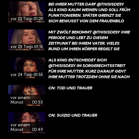
DEM MENSCHEN GEMACHT, DER SIE
BEI IHRER MUTTER DARF @THISISDESY
HEUTE IST. MEHR ÜBER DESYS KINDHEIT
ALS KIND KAUM WEINEN UND SOLL FRÜH
UND IHREN BLICK AUF DIESE JAHRE
FUNKTIONIEREN. SPÄTER GRENZT SIE
vor 22 Tagen
01:29
ERFAHRT IHR JETZT AUF YOUTUBE UND
SICH BEWUSST VON DEM FRAUENBILD
IN DER @ARDMEDIATHEK. LINK IN DER
AB, DAS IHR DAMALS VERMITTELT
BIO!
WURDE. DEN GANZEN TALK MIT DESY
MIT ZWÖLF BEKOMMT @THISISDESY IHRE
SEHT IHR JETZT AUF YOUTUBE UND IN
PERIODE UND LEBT ZU DIESEM
DER @ARDMEDIATHEK. LINK IN DER BIO!
ZEITPUNKT BEI IHREM VATER. VIELES
vor 23 Tagen
01:15
RUND UM IHREN KÖRPER REGELT SIE
HEIMLICH, WEIL IHRE MUTTER IN DIESER
PHASE FEHLT. MEHR ÜBER DESYS
ALS KIND ENTSCHEIDET SICH
AUFWACHSEN OHNE IHRE MUTTER
@THISISDESY IM SORGERECHTSSTREIT
ERFAHRT IHR JETZT AUF YOUTUBE UND
FÜR IHRE MUTTER. KURZ DARAUF GEHT
vor 24 Tagen
01:55
IN DER @ARDMEDIATHEK. LINK IN DER
IHRE MUTTER TROTZDEM OHNE SIE NACH
BIO
MALAYSIA. MEHR ÜBER DESYS
GESCHICHTE UND DEN BRUCH MIT IHRER
CN: TOD UND TRAUER
MUTTER ERFAHRT IHR JETZT AUF
vor einem
YOUTUBE UND IN DER @ARDMEDIATHEK.
Monat
00:33
LINK IN DER BIO!
CN: SUIZID UND TRAUER
vor einem
Monat
00:49