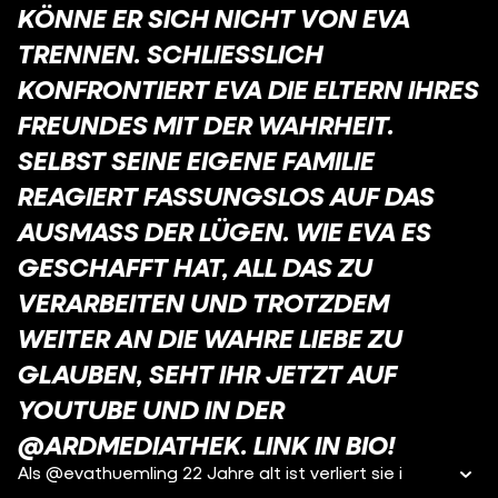
KÖNNE ER SICH NICHT VON EVA
TRENNEN. SCHLIESSLICH K
ONFRONTIERT EVA DIE ELTERN IHRES F
REUNDES MIT DER WAHRHEIT. S
ELBST SEINE EIGENE FAMILIE R
EAGIERT FASSUNGSLOS AUF DAS A
USMASS DER LÜGEN. WIE EVA ES GE
SCHAFFT HAT, ALL DAS ZU VE
RARBEITEN UND TROTZDEM WE
ITER AN DIE WAHRE LIEBE ZU GL
AUBEN, SEHT IHR JETZT AUF YO
UTUBE UND IN DER @A
RDMEDIATHEK. LINK IN BIO!
Als @evathuemling 22 Jahre alt ist verliert sie i