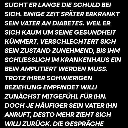
SUCHT ER LANGE DIE SCHULD BEI
SICH. EINIGE ZEIT SPÄTER ERKRANKT
SEIN VATER AN DIABETES. WEIL ER
SICH KAUM UM SEINE GESUNDHEIT
KÜMMERT, VERSCHLECHTERT SICH
SEIN ZUSTAND ZUNEHMEND, BIS IHM
SCHLIESSLICH IM KRANKENHAUS EIN B
EIN AMPUTIERT WERDEN MUSS. T
ROTZ IHRER SCHWIERIGEN B
EZIEHUNG EMPFINDET WILLI Z
UNÄCHST MITGEFÜHL FÜR IHN. D
OCH JE HÄUFIGER SEIN VATER IHN A
NRUFT, DESTO MEHR ZIEHT SICH W
ILLI ZURÜCK. DIE GESPRÄCHE W