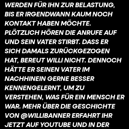
ERDEN FÜR IHN ZUR BELASTUNG, B
IS ER IRGENDWANN KAUM NOCH K
ONTAKT HABEN MÖCHTE. P
LÖTZLICH HÖREN DIE ANRUFE AUF U
ND SEIN VATER STIRBT. DASS ER S
ICH DAMALS ZURÜCKGEZOGEN H
AT, BEREUT WILLI NICHT. DENNOCH H
ÄTTE ER SEINEN VATER IM N
ACHHINEIN GERNE BESSER K
ENNENGELERNT, UM ZU V
ERSTEHEN, WAS FÜR EIN MENSCH ER W
AR. MEHR ÜBER DIE GESCHICHTE V
ON @WILLIBANNER ERFAHRT IHR J
ETZT AUF YOUTUBE UND IN DER @