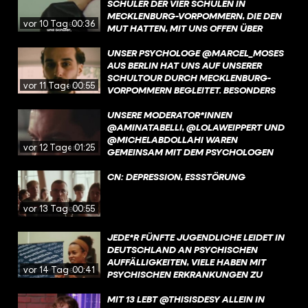
SCHÜLER DER VIER SCHULEN IN
MECKLENBURG-VORPOMMERN, DIE DEN
vor 10 Tagen
00:36
MUT HATTEN, MIT UNS OFFEN ÜBER
MENTALE GESUNDHEIT ZU SPRECHEN.
EURE EHRLICHKEIT, EUER VERTRAUEN
UNSER PSYCHOLOGE @MARCEL_MOSES
UND EURE BEREITSCHAFT, IN DEN
AUS BERLIN HAT UNS AUF UNSERER
DIALOG ZU GEHEN, HABEN DIESES
SCHULTOUR DURCH MECKLENBURG-
vor 11 Tagen
00:55
PROJEKT ERST MÖGLICH GEMACHT. IHR
VORPOMMERN BEGLEITET. BESONDERS
HABT UNS BEEINDRUCKT – UND GEZEIGT,
BEWEGT HAT IHN, WIE WICHTIG ECHTES
WIE WICHTIG ES IST, EINANDER
ZUHÖREN FÜR JUNGE MENSCHEN IST –
UNSERE MODERATOR*INNEN
ZUZUHÖREN.
UND WIE OFT GENAU DAS IM ALLTAG
@AMINATABELLI, @LOLAWEIPPERT UND
FEHLT.
@MICHELABDOLLAHI WAREN
vor 12 Tagen
01:25
GEMEINSAM MIT DEM PSYCHOLOGEN
@MARCEL_MOSES AN VIER SCHULEN IN
MECKLENBURG-VORPOMMERN. IN
CN: DEPRESSION, ESSSTÖRUNG
STRALENDORF HAT UNS SCHULLEITER
ARNE HENKE BESONDERS BEEINDRUCKT.
vor 13 Tagen
00:55
OFFEN UND EHRLICH ERZÄHLT ER, WIE
WICHTIG DER AUSTAUSCH MIT
JEDE*R FÜNFTE JUGENDLICHE LEIDET IN
SCHÜLER:INNEN UND ELTERN ÜBER
DEUTSCHLAND AN PSYCHISCHEN
MENTALE GESUNDHEIT IST – UND
AUFFÄLLIGKEITEN, VIELE HABEN MIT
WARUM IHN DIESE GESPRÄCHE SELBST
vor 14 Tagen
00:41
PSYCHISCHEN ERKRANKUNGEN ZU
BERÜHREN. GENAU SOLCHE
KÄMPFEN. AN SCHULEN HERRSCHT
BEGEGNUNGEN MACHEN HOFFNUNG.
HÄUFIG EIN HOHER LEISTUNGSDRUCK,
MIT 13 LEBT @THISISDESY ALLEIN IN