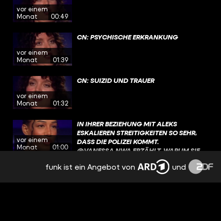
vor einem
Monat
00:49
CN: PSYCHISCHE ERKRANKUNG
vor einem
Monat
01:39
CN: SUIZID UND TRAUER
vor einem
Monat
01:32
IN IHRER BEZIEHUNG MIT ALEKS
ESKALIEREN STREITIGKEITEN SO SEHR,
vor einem
DASS DIE POLIZEI KOMMT.
Monat
01:00
@VANESSA.NWA ERZÄHLT, WARUM SIE
LANGE NIEMANDEM DAVON ERZÄHLT
funk ist ein Angebot von
und
UND WESHALB AUCH EINE
BEI EINER PREMIERENPARTY WIRD
PAARTHERAPIE DIE DYNAMIK NICHT
@VANESSA.NWA NACH STUNDEN
vor einem
DAUERHAFT VERÄNDERT. MEHR ÜBER
ANGERUFEN, WEIL ALEKS DRAUSSEN P
Monat
01:45
VANESSAS GESCHICHTE ERFAHRT IHR
ÖBELT. AUF DEM RÜCKWEG IM AUTO, H
JETZT AUF YOUTUBE UND IN DER
AT SIE ANGST, MIT IHM ALLEIN ZU SEIN. W
@ARDMEDIATHEK. LINK IN DER BIO!
AS VOR IHRER GEMEINSAMEN W
NACH DER TRENNUNG KOMMT