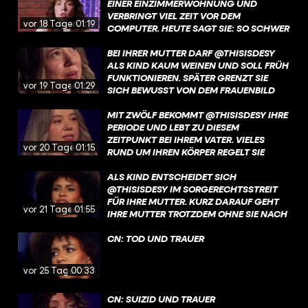
NOCH IMMER GIBT ES VIEL MOBBING.
EINER EINZIMMERWOHNUNG UND
VERBRINGT VIEL ZEIT VOR DEM
vor 18 Tagen
01:19
COMPUTER. HEUTE SAGT SIE: SO SCHWER
DIESE ZEIT WAR, SIE HAT SIE AUCH ZU
DEM MENSCHEN GEMACHT, DER SIE
BEI IHRER MUTTER DARF @THISISDESY
HEUTE IST. MEHR ÜBER DESYS KINDHEIT
ALS KIND KAUM WEINEN UND SOLL FRÜH
UND IHREN BLICK AUF DIESE JAHRE
FUNKTIONIEREN. SPÄTER GRENZT SIE
vor 19 Tagen
01:29
ERFAHRT IHR JETZT AUF YOUTUBE UND
SICH BEWUSST VON DEM FRAUENBILD
IN DER @ARDMEDIATHEK. LINK IN DER
AB, DAS IHR DAMALS VERMITTELT
BIO!
WURDE. DEN GANZEN TALK MIT DESY
MIT ZWÖLF BEKOMMT @THISISDESY IHRE
SEHT IHR JETZT AUF YOUTUBE UND IN
PERIODE UND LEBT ZU DIESEM
DER @ARDMEDIATHEK. LINK IN DER BIO!
ZEITPUNKT BEI IHREM VATER. VIELES
vor 20 Tagen
01:15
RUND UM IHREN KÖRPER REGELT SIE
HEIMLICH, WEIL IHRE MUTTER IN DIESER
PHASE FEHLT. MEHR ÜBER DESYS
ALS KIND ENTSCHEIDET SICH
AUFWACHSEN OHNE IHRE MUTTER
@THISISDESY IM SORGERECHTSSTREIT
ERFAHRT IHR JETZT AUF YOUTUBE UND
FÜR IHRE MUTTER. KURZ DARAUF GEHT
vor 21 Tagen
01:55
IN DER @ARDMEDIATHEK. LINK IN DER
IHRE MUTTER TROTZDEM OHNE SIE NACH
BIO
MALAYSIA. MEHR ÜBER DESYS
GESCHICHTE UND DEN BRUCH MIT IHRER
CN: TOD UND TRAUER
MUTTER ERFAHRT IHR JETZT AUF
YOUTUBE UND IN DER @ARDMEDIATHEK.
vor 25 Tagen
00:33
LINK IN DER BIO!
CN: SUIZID UND TRAUER