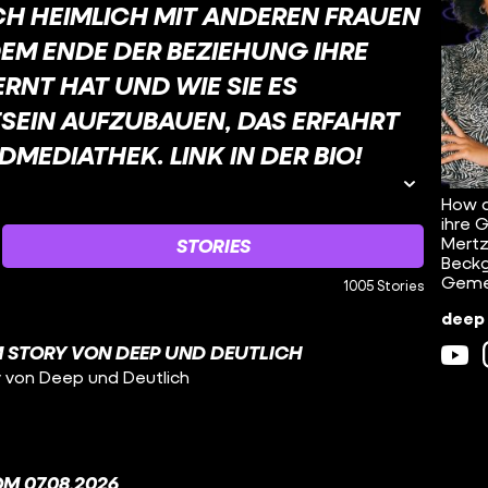
H HEIMLICH MIT ANDEREN FRAUEN
DEM ENDE DER BEZIEHUNG IHRE
NT HAT UND WIE SIE ES G
IN AUFZUBAUEN, DAS ERFAHRT I
MEDIATHEK. LINK IN DER BIO!
How d
ihre 
Mertz
STORIES
Beckg
Geme
1005 Stories
deep 
 STORY VON DEEP UND DEUTLICH
y von Deep und Deutlich
M 07.08.2026