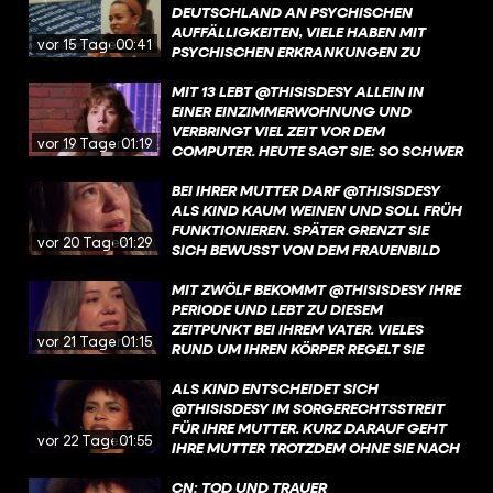
DEUTSCHLAND AN PSYCHISCHEN
MENTALE GESUNDHEIT IST – UND
AUFFÄLLIGKEITEN, VIELE HABEN MIT
WARUM IHN DIESE GESPRÄCHE SELBST
vor 15 Tagen
00:41
PSYCHISCHEN ERKRANKUNGEN ZU
BERÜHREN. GENAU SOLCHE
KÄMPFEN. AN SCHULEN HERRSCHT
BEGEGNUNGEN MACHEN HOFFNUNG.
HÄUFIG EIN HOHER LEISTUNGSDRUCK,
MIT 13 LEBT @THISISDESY ALLEIN IN
NOCH IMMER GIBT ES VIEL MOBBING.
EINER EINZIMMERWOHNUNG UND
VERBRINGT VIEL ZEIT VOR DEM
vor 19 Tagen
01:19
COMPUTER. HEUTE SAGT SIE: SO SCHWER
DIESE ZEIT WAR, SIE HAT SIE AUCH ZU
DEM MENSCHEN GEMACHT, DER SIE
BEI IHRER MUTTER DARF @THISISDESY
HEUTE IST. MEHR ÜBER DESYS KINDHEIT
ALS KIND KAUM WEINEN UND SOLL FRÜH
UND IHREN BLICK AUF DIESE JAHRE
FUNKTIONIEREN. SPÄTER GRENZT SIE
vor 20 Tagen
01:29
ERFAHRT IHR JETZT AUF YOUTUBE UND
SICH BEWUSST VON DEM FRAUENBILD
IN DER @ARDMEDIATHEK. LINK IN DER
AB, DAS IHR DAMALS VERMITTELT
BIO!
WURDE. DEN GANZEN TALK MIT DESY
MIT ZWÖLF BEKOMMT @THISISDESY IHRE
SEHT IHR JETZT AUF YOUTUBE UND IN
PERIODE UND LEBT ZU DIESEM
DER @ARDMEDIATHEK. LINK IN DER BIO!
ZEITPUNKT BEI IHREM VATER. VIELES
vor 21 Tagen
01:15
RUND UM IHREN KÖRPER REGELT SIE
HEIMLICH, WEIL IHRE MUTTER IN DIESER
PHASE FEHLT. MEHR ÜBER DESYS
ALS KIND ENTSCHEIDET SICH
AUFWACHSEN OHNE IHRE MUTTER
@THISISDESY IM SORGERECHTSSTREIT
ERFAHRT IHR JETZT AUF YOUTUBE UND
FÜR IHRE MUTTER. KURZ DARAUF GEHT
vor 22 Tagen
01:55
IN DER @ARDMEDIATHEK. LINK IN DER
IHRE MUTTER TROTZDEM OHNE SIE NACH
BIO
MALAYSIA. MEHR ÜBER DESYS
GESCHICHTE UND DEN BRUCH MIT IHRER
CN: TOD UND TRAUER