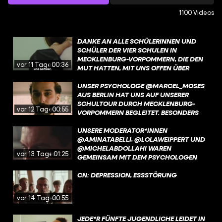
1100 Videos
DANKE AN ALLE SCHÜLERINNEN UND
SCHÜLER DER VIER SCHULEN IN
MECKLENBURG-VORPOMMERN, DIE DEN
vor 11 Tagen
00:36
MUT HATTEN, MIT UNS OFFEN ÜBER
MENTALE GESUNDHEIT ZU SPRECHEN.
EURE EHRLICHKEIT, EUER VERTRAUEN
UNSER PSYCHOLOGE @MARCEL_MOSES
UND EURE BEREITSCHAFT, IN DEN
AUS BERLIN HAT UNS AUF UNSERER
DIALOG ZU GEHEN, HABEN DIESES
SCHULTOUR DURCH MECKLENBURG-
vor 12 Tagen
00:55
PROJEKT ERST MÖGLICH GEMACHT. IHR
VORPOMMERN BEGLEITET. BESONDERS
HABT UNS BEEINDRUCKT – UND GEZEIGT,
BEWEGT HAT IHN, WIE WICHTIG ECHTES
WIE WICHTIG ES IST, EINANDER
ZUHÖREN FÜR JUNGE MENSCHEN IST –
UNSERE MODERATOR*INNEN
ZUZUHÖREN.
UND WIE OFT GENAU DAS IM ALLTAG
@AMINATABELLI, @LOLAWEIPPERT UND
FEHLT.
@MICHELABDOLLAHI WAREN
vor 13 Tagen
01:25
GEMEINSAM MIT DEM PSYCHOLOGEN
@MARCEL_MOSES AN VIER SCHULEN IN
MECKLENBURG-VORPOMMERN. IN
CN: DEPRESSION, ESSSTÖRUNG
STRALENDORF HAT UNS SCHULLEITER
ARNE HENKE BESONDERS BEEINDRUCKT.
vor 14 Tagen
00:55
OFFEN UND EHRLICH ERZÄHLT ER, WIE
WICHTIG DER AUSTAUSCH MIT
JEDE*R FÜNFTE JUGENDLICHE LEIDET IN
SCHÜLER:INNEN UND ELTERN ÜBER