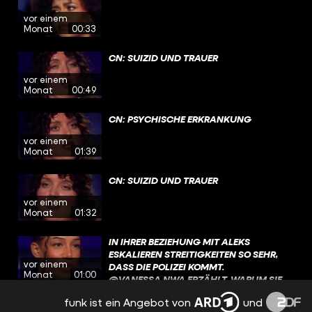
MUTTER ERFAHRT IHR JETZT AUF
vor einem
YOUTUBE UND IN DER @ARDMEDIATHEK.
Monat
00:33
LINK IN DER BIO!
CN: SUIZID UND TRAUER
vor einem
Monat
00:49
CN: PSYCHISCHE ERKRANKUNG
vor einem
Monat
01:39
CN: SUIZID UND TRAUER
vor einem
Monat
01:32
IN IHRER BEZIEHUNG MIT ALEKS
ESKALIEREN STREITIGKEITEN SO SEHR,
vor einem
DASS DIE POLIZEI KOMMT.
Monat
01:00
@VANESSA.NWA ERZÄHLT, WARUM SIE
LANGE NIEMANDEM DAVON ERZÄHLT
funk ist ein Angebot von
und
UND WESHALB AUCH EINE
BEI EINER PREMIERENPARTY WIRD