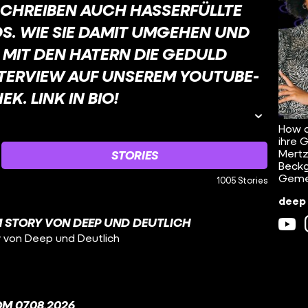
CHREIBEN AUCH HASSERFÜLLTE
S. WIE SIE DAMIT UMGEHEN UND
 MIT DEN HATERN DIE GEDULD
INTERVIEW AUF UNSEREM YOUTUBE-
. LINK IN BIO!
How d
ihre 
Mertz
STORIES
Beckg
Geme
1005 Stories
deep 
 STORY VON DEEP UND DEUTLICH
y von Deep und Deutlich
M 07.08.2026