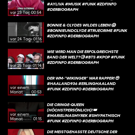
#AYLIVA #MUSIK #FUNK #ZDFINFO
#DERBIOGRAPH
vor 23 Tagen
00:54
BONNIE & CLYDES WILDES LEBEN!😱
#BONNIEUNDCLYDE #TRUECRIME #FUNK
#ZDFINFO #DERBIOGRAPH
vor 24 Tagen
01:16
WIE WIRD MAN DIE ERFOLGREICHSTE
BAND DER WELT?🧐 #BTS #KPOP #FUNK
#ZDFINFO #DERBIOGRAPH
vor 25 Tagen
01:14
DER WM-”WIKINGER” WAR RAPPER!😎
#HAALAND936 #ERLINGHAALAND
vor einem
#FUNK #ZDFINFO #DERBIOGRAPH
Monat
00:53
DIE CRINGE-QUEEN
(HÖCHSTPERSÖNLICH)!👑
vor einem
#MARIELINASMYREK #SMYPATHISCH
Monat
01:15
#FUNK #ZDFINFO #DERBIOGRAPH
DIE MEISTGEHASSTE DEUTSCHE DER