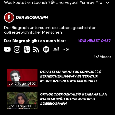
Was kostet ein Lächeln?😁 #harveyball #smiley #fu
DER BIOGRAPH
Der Biograph untersucht die Lebensgeschichten
außergewöhnlicher Menschen.
Der Biograph gibt es auch hier:
WAS HEISST DAS?
465 Videos
DER ALTE MANN HAT ES SCHWER😔✌️
#ERNESTHEMINGWAY #LITERATUR
#FUNK #ZDFINFO #DERBIOGRAPH
vor 2 Tagen
01:02
CRINGE ODER GENIAL?🌟 #SARAARSLAN
#TAKEMESPÄTI #FUNK #ZDFINFO
#DERBIOGRAPH
vor 3 Tagen
00:50