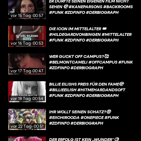
ER DÜRFTE SEINEN EIGENEN FILM NICHT
SEHEN 🫣 #KANEPARSONS #BACKROOMS
#FUNK #ZDFINFO #DERBIOGRAPH
vor 15 Tagen
00:57
DIE ICON IM MITTELALTER 👑
#HILDEGARDVONBINGEN #MITTELALTER
#FUNK #ZDFINFO #DERBIOGRAPH
vor 16 Tagen
00:53
WER GUCKT OFF CAMPUS?🥰
#BELMONTCAMELI #OFFCAMPUS #FUNK
#ZDFINFO #DERBIOGRAPH
vor 17 Tagen
00:47
BILLIE EILISHS PREIS FÜR DEN FAME🫣
#BILLIEEILISH #HITMEHARDANDSOFT
#FUNK #ZDFINFO #DERBIOGRAPH
vor 18 Tagen
00:54
IHR WOLLT SEINEN SCHATZ?🤑
#EIICHIROODA #ONEPIECE #FUNK
#ZDFINFO #DERBIOGRAPH
vor 22 Tagen
00:51
DER ERFOLG IST KEIN „WUNDER“🧐