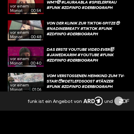
WM?🫣 #LAURAABLA #SPIELERFRAU
vor einem
#FUNK #ZDFINFO #DERBIOGRAPH
Monat
00:54
VON DER KLINIK ZUR TIKTOK-SPITZE😎
#NADINEBREATY #TIKTOK #FUNK
vor einem
#ZDFINFO #DERBIOGRAPH
Monat
00:48
DAS ERSTE YOUTUBE VIDEO EVER🤯
#JAWEDKARIM #YOUTUBE #FUNK
vor einem
#ZDFINFO #DERBIOGRAPH
Monat
00:40
VOM VERSTOSSENEN HEIMKIND ZUM TV-S
TAR!🥹#DETLEFDSOOST #TÄNZER #
vor einem
FUNK #ZDFINFO #DERBIOGRAPH
Monat
01:06
funk ist ein Angebot von
und
FÜR IHRE KUNST GEHT SIE DURCHS
FEUER! 🔥 #MARINAABRAMOVIC #FUNK
vor einem
#ZDFINFO #BIOGRAPH
Monat
01:05
WA22ERMANN: VON HOBBYLOS ZUM
HYPE! #WA22ERMANN #DERBIOGRAPH