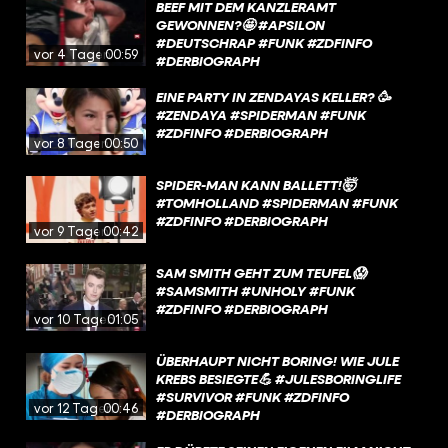
BEEF MIT DEM KANZLERAMT
GEWONNEN?🤩 #APSILON
#DEUTSCHRAP #FUNK #ZDFINFO
vor 4 Tagen
00:59
#DERBIOGRAPH
EINE PARTY IN ZENDAYAS KELLER? 🥳
#ZENDAYA #SPIDERMAN #FUNK
#ZDFINFO #DERBIOGRAPH
vor 8 Tagen
00:50
SPIDER-MAN KANN BALLETT!🤯
#TOMHOLLAND #SPIDERMAN #FUNK
#ZDFINFO #DERBIOGRAPH
vor 9 Tagen
00:42
SAM SMITH GEHT ZUM TEUFEL😱
#SAMSMITH #UNHOLY #FUNK
#ZDFINFO #DERBIOGRAPH
vor 10 Tagen
01:05
ÜBERHAUPT NICHT BORING! WIE JULE
KREBS BESIEGTE💪 #JULESBORINGLIFE
#SURVIVOR #FUNK #ZDFINFO
vor 12 Tagen
00:46
#DERBIOGRAPH