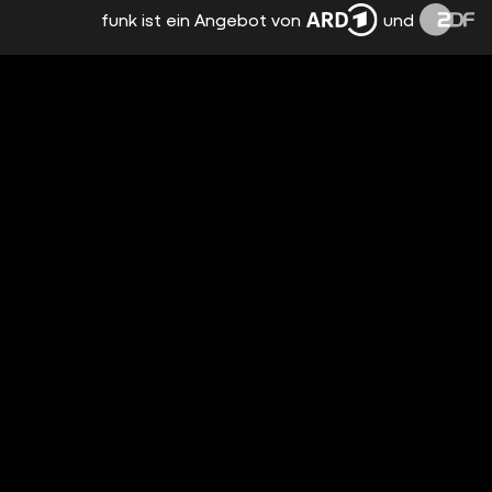
funk ist ein Angebot von
und
NORWEGEN IST DOCH SONST SO SCHÖN
vor 5 Monaten
01:20
PROTESTE UND MEHR
vor 5 Monaten
01:09
SPRECHT MIR NACH: ES GIBT KEINE
CANCEL CULTURE!
vor 5 Monaten
01:21
ER HAT DOCH SORRY GESAGT
vor 5 Monaten
01:29
GEIL GEMACHT, BAD BUNNY
vor 5 Monaten
01:13